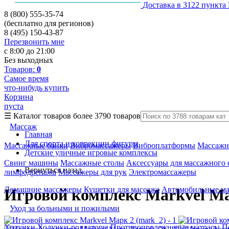
Доставка в 3122 пункта
8 (800) 555-35-74
(бесплатно для регионов)
8 (495) 150-43-87
Перезвонить мне
с 8:00 до 21:00
Без выходных
Товаров:
0
Самое время
что-нибудь купить
Корзина
пуста
☰
Каталог товаров
более 3790 товаров
Массаж
Главная
Для спорта и коррекции фигуры
Массажные банки
Вибромассажеры
Виброплатформы
Массажн
Детские уличные игровые комплексы
Свинг машины
Массажные столы
Аксессуары для массажного 
Вернуться назад
лимфодренажа
Массажеры для рук
Электромассажеры
Домашние массажеры
Кушетки для массажа
Автомобильные м
Игровой комплекс Markvel Ма
Уход за больными и пожилыми
Ходунки
Ходунки-роллаторы
Противопролежневые матрасы
П