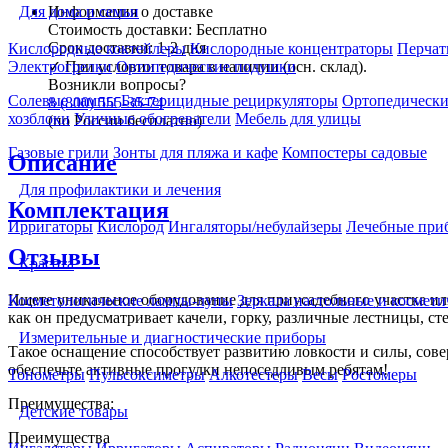
Информация о доставке
Для дома и семьи
Стоимость доставки:
Бесплатно
Срок доставки:
1-2 дня
Кислородные коктейлеры
Кислородные концентраторы
Перчат
✓
При условии товара в наличии (осн. склад).
Электрогрелки
Ортопедические подушки
Возникли вопросы?
Солевые лампы
Бактерицидные рециркуляторы
Ортопедически
8 (800) 555-35-74
хозблоки
Уличные обогреватели
Мебель для улицы
(по России бесплатно)
Газовые грили
Зонты для пляжа и кафе
Компостеры садовые
Описание
Для профилактики и лечения
Комплектация
Ирригаторы
Кислород
Ингаляторы/небулайзеры
Лечебные при
Отзывы
Красота
Ищете уникальное оборудование для приусадебного участка ил
Косметологические лампы-лупы
Зеркала настольные и космети
как он предусматривает качели, горку, различные лестницы, ст
Измерительные и диагностические приборы
Такое оснащение способствует развитию ловкости и силы, сов
обеспечьте активные прогулки непоседливым ребятам!
Тонометры
Пульсоксиметры
Алкотестеры
Весы
Ростомеры
Преимущества:
Детские товары
Преимущества