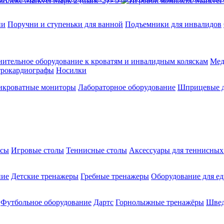
ии
Поручни и ступеньки для ванной
Подъемники для инвалидов
ительное оборудование к кроватям и инвалидным коляскам
Мед
трокардиографы
Носилки
икроватные мониторы
Лабораторное оборудование
Шприцевые д
ксы
Игровые столы
Теннисные столы
Аксессуары для теннисных
ние
Детские тренажеры
Гребные тренажеры
Оборудование для е
Футбольное оборудование
Дартс
Горнолыжные тренажёры
Швед