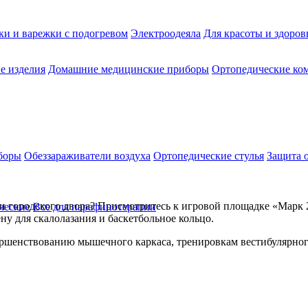
ки и варежки с подогревом
Электроодеяла
Для красоты и здоров
е изделия
Домашние медицинские приборы
Ортопедические ком
боры
Обеззараживатели воздуха
Ортопедические стулья
Защита 
и городского двора? Присмотритесь к игровой площадке «Марк 
ческие
Все для парафинотерапии
ену для скалолазания и баскетбольное кольцо.
ершенствованию мышечного каркаса, тренировкам вестибулярного