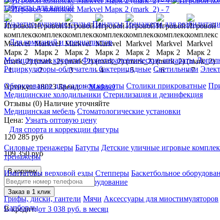
табуреты для ванной
Туалетно-душевые стулья
Пандусы
Тренажеры для реабилитац
Для компаний и специалистов
Медицинские кровати
Физиотерапевтические аппараты
Дополн
Рециркуляторы-облучатели бактерицидные
Светильники
Элек
Оборудование для салонов красоты
Столики прикроватные
Пр
Артикул: 18023
Бренд: >
Markvel
Медицинские холодильники
Стерилизация и дезинфекция
Отзывы (0)
Наличие уточняйте
Медицинская мебель
Стоматологические установки
Цена:
Узнать оптовую цену
Для спорта и коррекции фигуры
120 285
руб
Силовые тренажеры
Батуты
Детские уличные игровые компле
109 350
руб
тренажеры
В корзину
Имитаторы верховой езды
Степперы
Баскетбольное оборудова
аппараты
Спортивное оборудование
Заказ в 1 клик
Грифы, диски, гантели
Мячи
Аксессуары для миостимуляторов
Сапборды
В кредит:
от 3 038 руб. в месяц