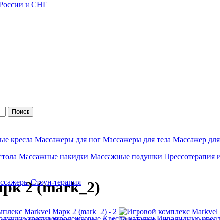
 России и СНГ
Поиск
ые кресла
Массажеры для ног
Массажеры для тела
Массажер для
стола
Массажные накидки
Массажные подушки
Прессотерапия 
ассажеры
Стоун-терапия
рк 2 (mark_2)
одушки противопролежневые
Кресла каталки
Инвалидные кресл