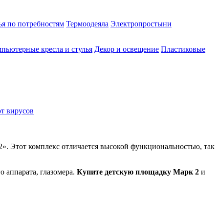
ья по потребностям
Термоодеяла
Электропростыни
пьютерные кресла и стулья
Декор и освещение
Пластиковые
от вирусов
2». Этот комплекс отличается высокой функциональностью, так
 аппарата, глазомера.
Купите детскую площадку Марк 2
и