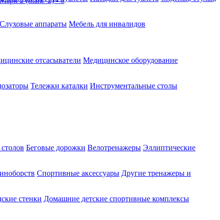
Слуховые аппараты
Мебель для инвалидов
ицинские отсасыватели
Медицинское оборудование
озаторы
Тележки каталки
Инструментальные столы
 столов
Беговые дорожки
Велотренажеры
Эллиптические
диноборств
Спортивные аксессуары
Другие тренажеры и
ские стенки
Домашние детские спортивные комплексы