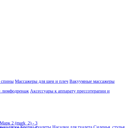
 спины
Массажеры для шеи и плеч
Вакуумные массажеры
и лимфодренаж
Аксессуары к аппарату прессотерапии и
а-коляски
Кресла-туалеты
Насадки для туалета
Сиденья, стулья,