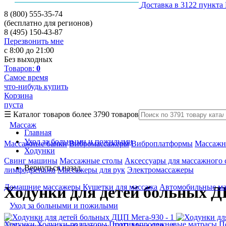
Доставка в 3122 пункта
8 (800) 555-35-74
(бесплатно для регионов)
8 (495) 150-43-87
Перезвонить мне
с 8:00 до 21:00
Без выходных
Товаров:
0
Самое время
что-нибудь купить
Корзина
пуста
☰
Каталог товаров
более 3790 товаров
Массаж
Главная
Уход за больными и пожилыми
Массажные банки
Вибромассажеры
Виброплатформы
Массажн
Ходунки
Свинг машины
Массажные столы
Аксессуары для массажного 
Вернуться назад
лимфодренажа
Массажеры для рук
Электромассажеры
Домашние массажеры
Кушетки для массажа
Автомобильные м
Ходунки для детей больных 
Уход за больными и пожилыми
Ходунки
Ходунки-роллаторы
Противопролежневые матрасы
П