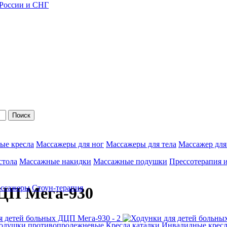
 России и СНГ
Поиск
ые кресла
Массажеры для ног
Массажеры для тела
Массажер для
стола
Массажные накидки
Массажные подушки
Прессотерапия 
ассажеры
Стоун-терапия
ДЦП Мега-930
одушки противопролежневые
Кресла каталки
Инвалидные кресл