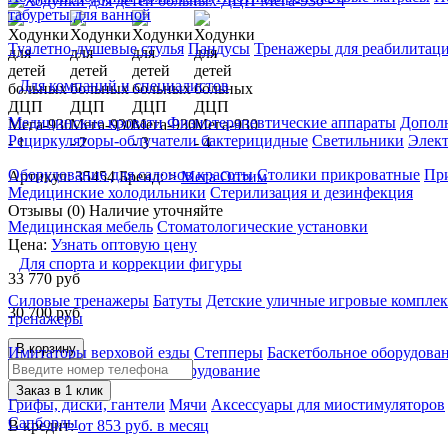
табуреты для ванной
Туалетно-душевые стулья
Пандусы
Тренажеры для реабилитац
Для компаний и специалистов
Медицинские кровати
Физиотерапевтические аппараты
Дополн
Рециркуляторы-облучатели бактерицидные
Светильники
Элек
Оборудование для салонов красоты
Столики прикроватные
Пр
Артикул: 35454
Бренд: >
Мега Оптим
Медицинские холодильники
Стерилизация и дезинфекция
Отзывы (0)
Наличие уточняйте
Медицинская мебель
Стоматологические установки
Цена:
Узнать оптовую цену
Для спорта и коррекции фигуры
33 770
руб
Силовые тренажеры
Батуты
Детские уличные игровые компле
30 700
руб
тренажеры
В корзину
Имитаторы верховой езды
Степперы
Баскетбольное оборудова
аппараты
Спортивное оборудование
Заказ в 1 клик
Грифы, диски, гантели
Мячи
Аксессуары для миостимуляторов
Сапборды
В кредит:
от 853 руб. в месяц