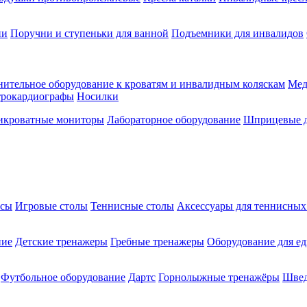
ии
Поручни и ступеньки для ванной
Подъемники для инвалидов
ительное оборудование к кроватям и инвалидным коляскам
Мед
трокардиографы
Носилки
икроватные мониторы
Лабораторное оборудование
Шприцевые д
ксы
Игровые столы
Теннисные столы
Аксессуары для теннисных
ние
Детские тренажеры
Гребные тренажеры
Оборудование для е
Футбольное оборудование
Дартс
Горнолыжные тренажёры
Швед