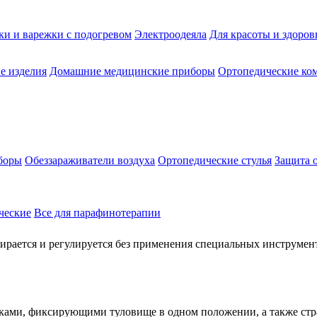
ки и варежки с подогревом
Электроодеяла
Для красоты и здоров
е изделия
Домашние медицинские приборы
Ортопедические ком
боры
Обеззараживатели воздуха
Ортопедические стулья
Защита 
ческие
Все для парафинотерапии
ирается и регулируется без применения специальных инструмен
ми, фиксирующими туловище в одном положении, а также стра