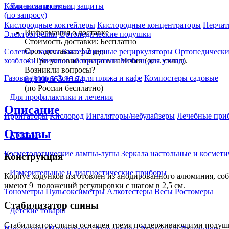
Компенсация от соц защиты
Для дома и семьи
(по запросу)
Кислородные коктейлеры
Кислородные концентраторы
Перчат
Информация о доставке
Электрогрелки
Ортопедические подушки
Стоимость доставки:
Бесплатно
Срок доставки:
1-2 дня
Солевые лампы
Бактерицидные рециркуляторы
Ортопедически
✓
При условии товара в наличии (осн. склад).
хозблоки
Уличные обогреватели
Мебель для улицы
Возникли вопросы?
Газовые грили
Зонты для пляжа и кафе
Компостеры садовые
8 (800) 555-35-74
(по России бесплатно)
Для профилактики и лечения
Описание
Ирригаторы
Кислород
Ингаляторы/небулайзеры
Лечебные при
Отзывы
Красота
Косметологические лампы-лупы
Зеркала настольные и космети
Конструкция
Измерительные и диагностические приборы
Корпус ходунков изготовлен из анодированного алюминия, соб
имеют 9 положений регулировки с шагом в 2,5 см.
Тонометры
Пульсоксиметры
Алкотестеры
Весы
Ростомеры
Стабилизатор спины
Детские товары
Стабилизатор спины оснащен тремя поддерживающими подушка