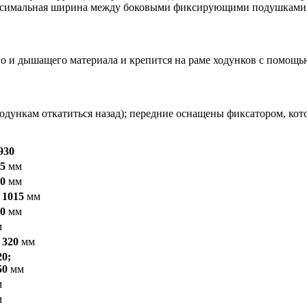
максимальная ширина между боковыми фиксирующими подушками 
го и дышащего материала и крепится на раме ходунков с помощ
одункам откатиться назад); передние оснащены фиксатором, кот
930
85
мм
20
мм
 1015
мм
20
мм
м
 320
мм
20;
50
мм
м
м