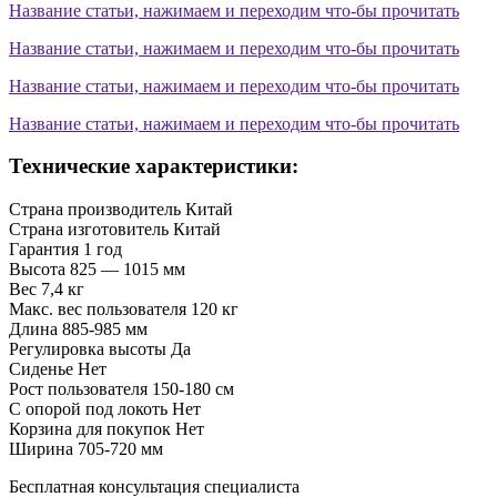
Название статьи, нажимаем и переходим что-бы прочитать
Название статьи, нажимаем и переходим что-бы прочитать
Название статьи, нажимаем и переходим что-бы прочитать
Название статьи, нажимаем и переходим что-бы прочитать
Технические характеристики:
Страна производитель
Китай
Страна изготовитель
Китай
Гарантия
1 год
Высота
825 — 1015 мм
Вес
7,4 кг
Макс. вес пользователя
120 кг
Длина
885-985 мм
Регулировка высоты
Да
Сиденье
Нет
Рост пользователя
150-180 см
С опорой под локоть
Нет
Корзина для покупок
Нет
Ширина
705-720 мм
Бесплатная консультация специалиста