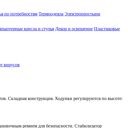
ья по потребностям
Термоодеяла
Электропростыни
пьютерные кресла и стулья
Декор и освещение
Пластиковые
от вирусов
тов. Складная конструкция. Ходунки регулируются по высоте:
ховочным ремнем для безопасности. Стабилизатор