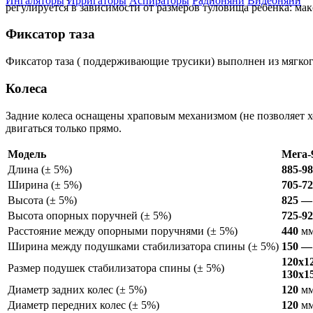
Ингаляторы
Ирригаторы
Аспираторы
Радионяни
Видеоняни
регулируется в зависимости от размеров туловища ребенка: 
Фиксатор таза
Фиксатор таза ( поддерживающие трусики) выполнен из мягко
Колеса
Задние колеса оснащены храповым механизмом (не позволяет х
двигаться только прямо.
Модель
Мега-
Длина (± 5%)
885-9
Ширина (± 5%)
705-7
Высота (± 5%)
825 —
Высота опорных поручней (± 5%)
725-9
Расстояние между опорными поручнями (± 5%)
440
м
Ширина между подушками стабилизатора спины (± 5%)
150 —
120х1
Размер подушек стабилизатора спины (± 5%)
130х1
Диаметр задних колес (± 5%)
120
м
Диаметр передних колес (± 5%)
120
м