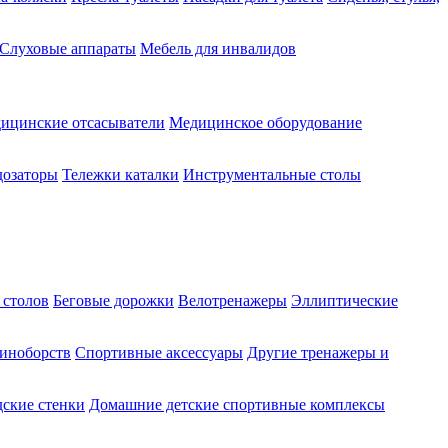
Слуховые аппараты
Мебель для инвалидов
ицинские отсасыватели
Медицинское оборудование
озаторы
Тележки каталки
Инструментальные столы
 столов
Беговые дорожки
Велотренажеры
Эллиптические
диноборств
Спортивные аксессуары
Другие тренажеры и
ские стенки
Домашние детские спортивные комплексы