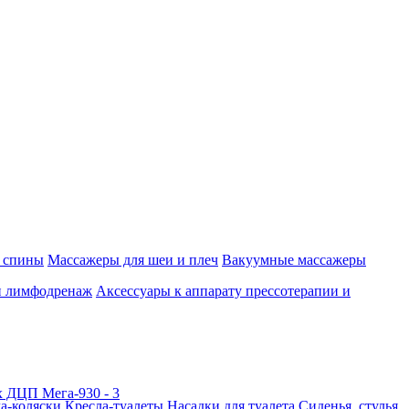
 спины
Массажеры для шеи и плеч
Вакуумные массажеры
и лимфодренаж
Аксессуары к аппарату прессотерапии и
а-коляски
Кресла-туалеты
Насадки для туалета
Сиденья, стулья,