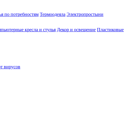
ья по потребностям
Термоодеяла
Электропростыни
пьютерные кресла и стулья
Декор и освещение
Пластиковые
от вирусов