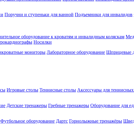
ии
Поручни и ступеньки для ванной
Подъемники для инвалидов
ительное оборудование к кроватям и инвалидным коляскам
Мед
трокардиографы
Носилки
икроватные мониторы
Лабораторное оборудование
Шприцевые д
ксы
Игровые столы
Теннисные столы
Аксессуары для теннисных
ние
Детские тренажеры
Гребные тренажеры
Оборудование для е
Футбольное оборудование
Дартс
Горнолыжные тренажёры
Швед