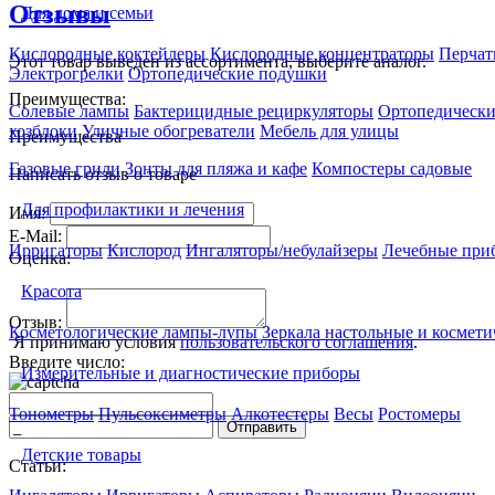
Отзывы
Для дома и семьи
Кислородные коктейлеры
Кислородные концентраторы
Перчат
Этот товар выведен из ассортимента,
выберите аналог
.
Электрогрелки
Ортопедические подушки
Преимущества:
Солевые лампы
Бактерицидные рециркуляторы
Ортопедически
хозблоки
Уличные обогреватели
Мебель для улицы
Преимущества
Газовые грили
Зонты для пляжа и кафе
Компостеры садовые
Написать отзыв о товаре
Для профилактики и лечения
Имя:
E-Mail:
Ирригаторы
Кислород
Ингаляторы/небулайзеры
Лечебные при
Оценка:
Красота
Отзыв:
Косметологические лампы-лупы
Зеркала настольные и космети
Я принимаю условия
пользовательского соглашения
.
Введите число:
Измерительные и диагностические приборы
Тонометры
Пульсоксиметры
Алкотестеры
Весы
Ростомеры
Отправить
Детские товары
Статьи: