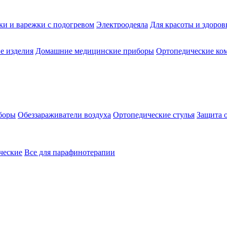
ки и варежки с подогревом
Электроодеяла
Для красоты и здоров
е изделия
Домашние медицинские приборы
Ортопедические ком
боры
Обеззараживатели воздуха
Ортопедические стулья
Защита 
ческие
Все для парафинотерапии