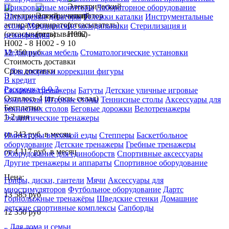
Прикроватные мониторы
Лабораторное оборудование
Шприцевые дозаторы
Тележки каталки
Инструментальные
столы
Медицинские холодильники
Стерилизация и
дезинфекция
12 350 руб
Медицинская мебель
Стоматологические установки
Стоимость доставки
Срок доставки
Для спорта и коррекции фигуры
В кредит
Рассрочка 0-0-3
Силовые тренажеры
Батуты
Детские уличные игровые
Осталось 4 шт. (осн. склад)
комплексы
Игровые столы
Теннисные столы
Аксессуары для
Бесплатно
теннисных столов
Беговые дорожки
Велотренажеры
1-2 дня
Эллиптические тренажеры
от 343 руб. в месяц
Имитаторы верховой езды
Степперы
Баскетбольное
оборудование
Детские тренажеры
Гребные тренажеры
от 4 117 руб. в месяц
Оборудование для единоборств
Спортивные аксессуары
Другие тренажеры и аппараты
Спортивное оборудование
Цена:
Грифы, диски, гантели
Мячи
Аксессуары для
миостимуляторов
Футбольное оборудование
Дартс
13 585
руб
Горнолыжные тренажёры
Шведские стенки
Домашние
детские спортивные комплексы
Сапборды
12 350
руб
Для дома и семьи