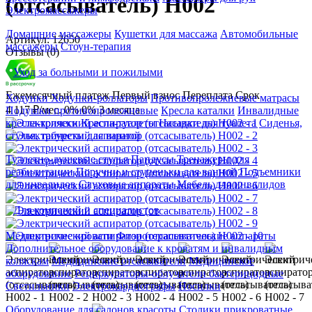
(отсасыватель) Н002
Электромассажеры
Домашние массажеры
Кушетки для массажа
Автомобильные
Артикул: 12650
массажеры
Стоун-терапия
Отзывы (0)
Уход за больными и пожилыми
Ежемесячный платеж
Первый взнос
Переплата
Срок
Ходунки
Ходунки-роллаторы
Противопролежневые матрасы
4 117 ₽/мес.
0%
0%
3 месяца
Подушки противопролежневые
Кресла каталки
Инвалидные
кресла-коляски
Кресла-туалеты
Насадки для туалета
Сиденья,
стулья, табуреты для ванной
Туалетно-душевые стулья
Пандусы
Тренажеры для
реабилитации
Поручни и ступеньки для ванной
Подъемники
для инвалидов
Слуховые аппараты
Мебель для инвалидов
Для компаний и специалистов
Медицинские кровати
Физиотерапевтические аппараты
Дополнительное оборудование к кроватям и инвалидным
коляскам
Медицинские отсасыватели
Медицинское
оборудование
Рециркуляторы-облучатели бактерицидные
Светильники
Электрокардиографы
Носилки
Оборудование для салонов красоты
Столики прикроватные