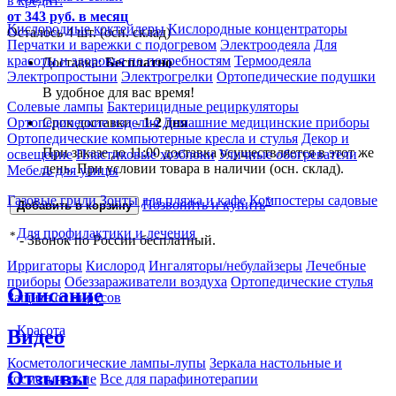
в кредит:
от 343 руб. в месяц
Кислородные коктейлеры
Кислородные концентраторы
Осталось 4 шт. (осн. склад)
Перчатки и варежки с подогревом
Электроодеяла
Для
красоты и здоровья по потребностям
Термоодеяла
Доставка:
Бесплатно
Электропростыни
Электрогрелки
Ортопедические подушки
В удобное для вас время!
Солевые лампы
Бактерицидные рециркуляторы
Срок доставки -
1-2 дня
Ортопедические изделия
Домашние медицинские приборы
Ортопедические компьютерные кресла и стулья
Декор и
При заказе до 11:00 доставка осуществляется в этот же
освещение
Пластиковые хозблоки
Уличные обогреватели
день. При условии товара в наличии (осн. склад).
Мебель для улицы
Газовые грили
Зонты для пляжа и кафе
Компостеры садовые
*
Позвонить и купить
Добавить в корзину
Для профилактики и лечения
*
- Звонок по России бесплатный.
Ирригаторы
Кислород
Ингаляторы/небулайзеры
Лечебные
приборы
Обеззараживатели воздуха
Ортопедические стулья
Описание
Защита от вирусов
Красота
Видео
Косметологические лампы-лупы
Зеркала настольные и
Отзывы
косметические
Все для парафинотерапии