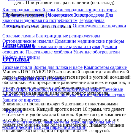
день. При условии товара в наличии (осн. склад).
Кислородные коктейлеры
Кислородные концентраторы
*
Позвонить и купить
Перчатки и варежки с подогревом
Электроодеяла
Для
Добавить в корзину
красоты и здоровья по потребностям
Термоодеяла
*
Электропростыни
Электрогрелки
Ортопедические подушки
- Звонок по России бесплатный.
Солевые лампы
Бактерицидные рециркуляторы
Ортопедические изделия
Домашние медицинские приборы
Описание
Ортопедические компьютерные кресла и стулья
Декор и
освещение
Пластиковые хозблоки
Уличные обогреватели
Мебель для улицы
Отзывы
Газовые грили
Зонты для пляжа и кафе
Компостеры садовые
Мишень DFC DAR2218D – отличный вариант для любителей
дартса, которые хотят наслаждаться игрой в уютной домашней
Для профилактики и лечения
обстановке. Это прекрасное развлечение для всех возрастов, и
в игру можно включить любое количество игроков.
Ирригаторы
Кислород
Ингаляторы/небулайзеры
Лечебные
Циферблат на мишени напечатан поверх материала.
приборы
Обеззараживатели воздуха
Ортопедические стулья
Защита от вирусов
В комплект поставки входят 6 дротиков с пластиковыми
наконечниками. Каждый дротик весит 16 грамм, что делает
Красота
его легким и удобным для бросков. Кроме того, в комплекте
идут флайты с американским и английским флагами, что
Косметологические лампы-лупы
Зеркала настольные и
делает эту мишень еще более интересной. Диаметр мишени
косметические
Все для парафинотерапии
составляет 34 см с одной стороны и 45 см - с другой.