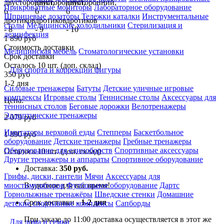
Прикроватные мониторы
Лабораторное оборудование
Шприцевые дозаторы
Тележки каталки
Инструментальные
столы
Медицинские холодильники
Стерилизация и
дезинфекция
1 890 руб
Стоимость доставки
Медицинская мебель
Стоматологические установки
Срок доставки
Осталось 10 шт. (доп. склад)
Для спорта и коррекции фигуры
350 руб
1-2 дня
Силовые тренажеры
Батуты
Детские уличные игровые
комплексы
Игровые столы
Теннисные столы
Аксессуары для
Цена:
теннисных столов
Беговые дорожки
Велотренажеры
Эллиптические тренажеры
2 079
руб
Имитаторы верховой езды
Степперы
Баскетбольное
1 890
руб
оборудование
Детские тренажеры
Гребные тренажеры
Оборудование для единоборств
Спортивные аксессуары
Осталось 10 шт. (доп. склад)
Другие тренажеры и аппараты
Спортивное оборудование
Доставка:
350 руб.
Грифы, диски, гантели
Мячи
Аксессуары для
В удобное для вас время!
миостимуляторов
Футбольное оборудование
Дартс
Горнолыжные тренажёры
Шведские стенки
Домашние
Срок доставки -
1-2 дня
детские спортивные комплексы
Сапборды
При заказе до 11:00 доставка осуществляется в этот же
Для дома и семьи