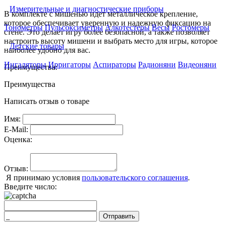
Измерительные и диагностические приборы
В комплекте с мишенью идет металлическое крепление,
которое обеспечивает уверенную и надежную фиксацию на
Тонометры
Пульсоксиметры
Алкотестеры
Весы
Ростомеры
стене. Это делает игру более безопасной, а также позволяет
настроить высоту мишени и выбрать место для игры, которое
Детские товары
наиболее удобно для вас.
Ингаляторы
Ирригаторы
Аспираторы
Радионяни
Видеоняни
Преимущества:
Преимущества
Написать отзыв о товаре
Имя:
E-Mail:
Оценка:
Отзыв:
Я принимаю условия
пользовательского соглашения
.
Введите число:
Отправить