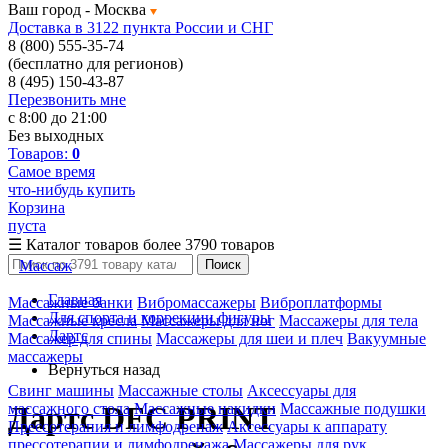
Ваш город -
Москва
Доставка в 3122 пункта России и СНГ
8 (800) 555-35-74
(бесплатно для регионов)
8 (495) 150-43-87
Перезвонить мне
с 8:00 до 21:00
Без выходных
Товаров:
0
Самое время
что-нибудь купить
Корзина
пуста
☰
Каталог товаров
более 3790 товаров
Массаж
Поиск
Главная
Массажные банки
Вибромассажеры
Виброплатформы
Для спорта и коррекции фигуры
Массажные кресла
Массажеры для ног
Массажеры для тела
Дартс
Массажер для спины
Массажеры для шеи и плеч
Вакуумные
массажеры
Вернуться назад
Свинг машины
Массажные столы
Аксессуары для
массажного стола
Массажные накидки
Массажные подушки
Дартс DFC PRINT
Прессотерапия и лимфодренаж
Аксессуары к аппарату
прессотерапии и лимфодренажа
Массажеры для рук