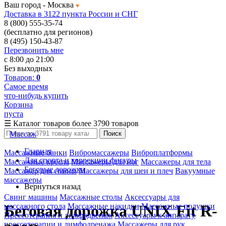
Ваш город -
Москва
Доставка в 3122 пункта России и СНГ
8 (800) 555-35-74
(бесплатно для регионов)
8 (495) 150-43-87
Перезвонить мне
с 8:00 до 21:00
Без выходных
Товаров:
0
Самое время
что-нибудь купить
Корзина
пуста
☰
Каталог товаров
более 3790 товаров
Массаж
Поиск
Главная
Массажные банки
Вибромассажеры
Виброплатформы
Для спорта и коррекции фигуры
Массажные кресла
Массажеры для ног
Массажеры для тела
Беговые дорожки
Массажер для спины
Массажеры для шеи и плеч
Вакуумные
массажеры
Вернуться назад
Свинг машины
Массажные столы
Аксессуары для
массажного стола
Массажные накидки
Массажные подушки
Беговая дорожка UNIX Fit R-
Прессотерапия и лимфодренаж
Аксессуары к аппарату
прессотерапии и лимфодренажа
Массажеры для рук