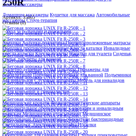
250R
Электромассажеры
Домашние массажеры
Кушетки для массажа
Автомобильные
Артикул: 35865
массажеры
Стоун-терапия
Отзывы (0)
Уход за больными и пожилыми
Ходунки
Ходунки-роллаторы
Противопролежневые матрасы
Подушки противопролежневые
Кресла каталки
Инвалидные
кресла-коляски
Кресла-туалеты
Насадки для туалета
Сиденья,
стулья, табуреты для ванной
Туалетно-душевые стулья
Пандусы
Тренажеры для
реабилитации
Поручни и ступеньки для ванной
Подъемники
для инвалидов
Слуховые аппараты
Мебель для инвалидов
Для компаний и специалистов
Медицинские кровати
Физиотерапевтические аппараты
Дополнительное оборудование к кроватям и инвалидным
коляскам
Медицинские отсасыватели
Медицинское
оборудование
Рециркуляторы-облучатели бактерицидные
Светильники
Электрокардиографы
Носилки
Оборудование для салонов красоты
Столики прикроватные