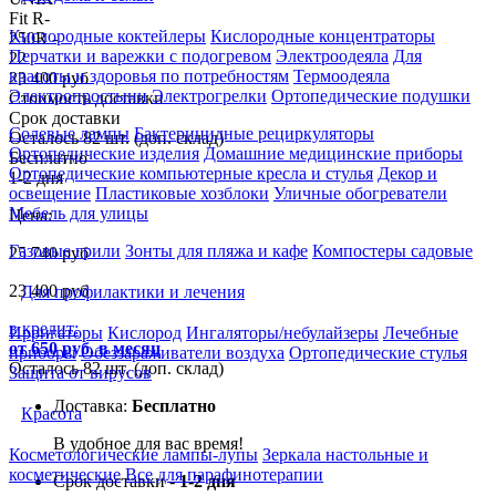
Кислородные коктейлеры
Кислородные концентраторы
Перчатки и варежки с подогревом
Электроодеяла
Для
красоты и здоровья по потребностям
Термоодеяла
23 400 руб
Электропростыни
Электрогрелки
Ортопедические подушки
Стоимость доставки
Срок доставки
Солевые лампы
Бактерицидные рециркуляторы
Осталось 82 шт. (доп. склад)
Ортопедические изделия
Домашние медицинские приборы
Бесплатно
Ортопедические компьютерные кресла и стулья
Декор и
1-2 дня
освещение
Пластиковые хозблоки
Уличные обогреватели
Мебель для улицы
Цена:
Газовые грили
Зонты для пляжа и кафе
Компостеры садовые
25 740
руб
23 400
руб
Для профилактики и лечения
в кредит:
Ирригаторы
Кислород
Ингаляторы/небулайзеры
Лечебные
от 650 руб. в месяц
приборы
Обеззараживатели воздуха
Ортопедические стулья
Осталось 82 шт. (доп. склад)
Защита от вирусов
Доставка:
Бесплатно
Красота
В удобное для вас время!
Косметологические лампы-лупы
Зеркала настольные и
косметические
Все для парафинотерапии
Срок доставки -
1-2 дня