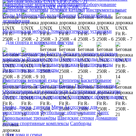
Прикроватные мониторы
Лабораторное оборудование
Шприцевые дозаторы
Тележки каталки
Инструментальные
столы
Медицинские холодильники
Стерилизация и
дезинфекция
Медицинская мебель
Стоматологические установки
Для спорта и коррекции фигуры
Силовые тренажеры
Батуты
Детские уличные игровые
комплексы
Игровые столы
Теннисные столы
Аксессуары для
теннисных столов
Беговые дорожки
Велотренажеры
Эллиптические тренажеры
Имитаторы верховой езды
Степперы
Баскетбольное
оборудование
Детские тренажеры
Гребные тренажеры
Оборудование для единоборств
Спортивные аксессуары
Другие тренажеры и аппараты
Спортивное оборудование
Грифы, диски, гантели
Мячи
Аксессуары для
миостимуляторов
Футбольное оборудование
Дартс
Горнолыжные тренажёры
Шведские стенки
Домашние
детские спортивные комплексы
Сапборды
Для дома и семьи