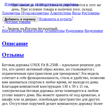
Измерительные и диагностические приборы
При заказе до 11:00 доставка осуществляется в этот же
день. При условии товара в наличии (осн. склад).
Тонометры
Пульсоксиметры
Алкотестеры
Весы
Ростомеры
*
Позвонить и купить
Добавить в корзину
Детские товары
*
- Звонок по России бесплатный.
Ингаляторы
Ирригаторы
Аспираторы
Радионяни
Видеоняни
Описание
Отзывы
Беговая дорожка UNIX Fit R-250R – идеальное решение для
тех, кто ценит активный образ жизни, но сталкивается с
ограниченным пространством для тренировок! Эта модель
сочетает в себе функциональность, стиль и удобство, позволяя
вам заниматься спортом в любое время, не выходя из дома.
Благодаря компактной конструкции 130 х 59 х 11 см,
электрическая беговая дорожка легко помещается в любом
уголке вашего дома. Вы можете хранить её под кроватью, в
шкафу или за дверью, освобождая пространство для других
дел. Отсутствие поручней делает компактную дорожку более