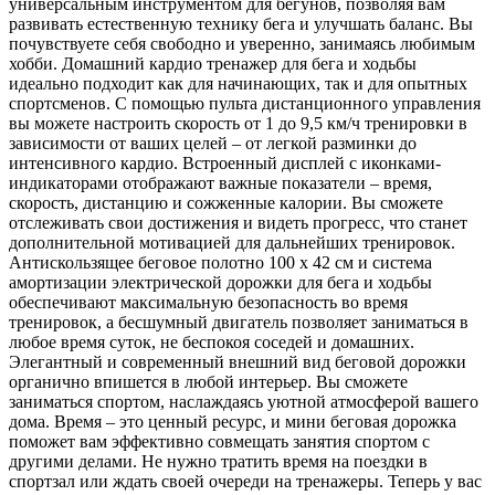
универсальным инструментом для бегунов, позволяя вам
развивать естественную технику бега и улучшать баланс. Вы
почувствуете себя свободно и уверенно, занимаясь любимым
хобби. Домашний кардио тренажер для бега и ходьбы
идеально подходит как для начинающих, так и для опытных
спортсменов. С помощью пульта дистанционного управления
вы можете настроить скорость от 1 до 9,5 км/ч тренировки в
зависимости от ваших целей – от легкой разминки до
интенсивного кардио. Встроенный дисплей с иконками-
индикаторами отображают важные показатели – время,
скорость, дистанцию и сожженные калории. Вы сможете
отслеживать свои достижения и видеть прогресс, что станет
дополнительной мотивацией для дальнейших тренировок.
Антискользящее беговое полотно 100 х 42 см и система
амортизации электрической дорожки для бега и ходьбы
обеспечивают максимальную безопасность во время
тренировок, а бесшумный двигатель позволяет заниматься в
любое время суток, не беспокоя соседей и домашних.
Элегантный и современный внешний вид беговой дорожки
органично впишется в любой интерьер. Вы сможете
заниматься спортом, наслаждаясь уютной атмосферой вашего
дома. Время – это ценный ресурс, и мини беговая дорожка
поможет вам эффективно совмещать занятия спортом с
другими делами. Не нужно тратить время на поездки в
спортзал или ждать своей очереди на тренажеры. Теперь у вас