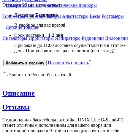
Осталось 26 шт. (доп. склад)
Измерительные и диагностические приборы
Доставка:
Бесплатно
Тонометры
Пульсоксиметры
Алкотестеры
Весы
Ростомеры
В удобное для вас время!
Детские товары
Срок доставки -
1-2 дня
Ингаляторы
Ирригаторы
Аспираторы
Радионяни
Видеоняни
При заказе до 11:00 доставка осуществляется в этот же
день. При условии товара в наличии (осн. склад).
*
Позвонить и купить
Добавить в корзину
*
- Звонок по России бесплатный.
Описание
Отзывы
Стационарная баскетбольная стойка UNIX Line B-Stand-PC
станет отличным дополнением для вашего двора или
спортивной площадки! Стойка с кольцом сочетает в себе