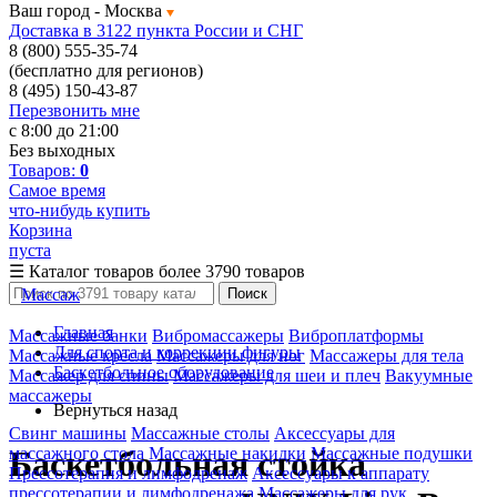
Ваш город -
Москва
Доставка в 3122 пункта России и СНГ
8 (800) 555-35-74
(бесплатно для регионов)
8 (495) 150-43-87
Перезвонить мне
с 8:00 до 21:00
Без выходных
Товаров:
0
Самое время
что-нибудь купить
Корзина
пуста
☰
Каталог товаров
более 3790 товаров
Массаж
Поиск
Главная
Массажные банки
Вибромассажеры
Виброплатформы
Для спорта и коррекции фигуры
Массажные кресла
Массажеры для ног
Массажеры для тела
Баскетбольное оборудование
Массажер для спины
Массажеры для шеи и плеч
Вакуумные
массажеры
Вернуться назад
Свинг машины
Массажные столы
Аксессуары для
массажного стола
Массажные накидки
Массажные подушки
Баскетбольная стойка
Прессотерапия и лимфодренаж
Аксессуары к аппарату
прессотерапии и лимфодренажа
Массажеры для рук