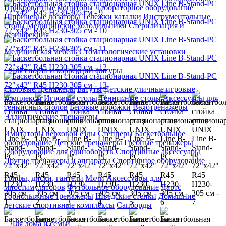
Прикроватные мониторы
Лабораторное оборудование
Шприцевые дозаторы
Тележки каталки
Инструментальные
столы
Медицинские холодильники
Стерилизация и
дезинфекция
Медицинская мебель
Стоматологические установки
Для спорта и коррекции фигуры
Силовые тренажеры
Батуты
Детские уличные игровые
комплексы
Игровые столы
Теннисные столы
Аксессуары для
теннисных столов
Беговые дорожки
Велотренажеры
Эллиптические тренажеры
Имитаторы верховой езды
Степперы
Баскетбольное
оборудование
Детские тренажеры
Гребные тренажеры
Оборудование для единоборств
Спортивные аксессуары
Другие тренажеры и аппараты
Спортивное оборудование
Грифы, диски, гантели
Мячи
Аксессуары для
миостимуляторов
Футбольное оборудование
Дартс
Горнолыжные тренажёры
Шведские стенки
Домашние
детские спортивные комплексы
Сапборды
Для дома и семьи