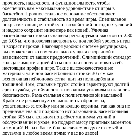
прочность, надежность и функциональность, чтобы
обеспечить вам максимальное удовольствие от игры в
баскетбол. Прочное стальное основание обеспечивает
долговечность и стабильность во время игры. Специальное
покрытие защищает стойку от воздействий погодных условий
и надолго сохранит инвентарь как новый. Уличная
баскетбольная стойка оснащена регулируемой высотой от 2.30
до 3.05 м, что позволяя настроить ее под любой уровень игры
и возраст игроков. Благодаря удобной системе регулировки,
вы сможете легко изменить высоту щита с корзиной в
зависимости от ваших предпочтений. Олимпийский стандарт
кольца с амортизацией 45 см позволит почувствовать себя
настоящим профи в игре. Такие высококачественные
материалы уличной баскетбольной стойки 305 см как
всепогодная нейлоновая сетка, щит из поликарбоната
толщиной 4 мм, стальные трубы стойки гарантируют долгий
срок службы, устойчивость к погодным условиям и главное -
безопасность. Рама стальная с полиэтиленовой накладкой.
Крайне не рекомендуется выполнять заброс мяча,
ухватившись за стойку или за кольцо корзины, так как она не
предназначена для подобного использования. Баскетбольная
стойка 305 см с кольцом потребует минимум усилий в
обслуживании и уходе, но подарит массу приятных моментов
и эмоций! Игра в баскетбол на свежем воздухе с семьей и
друзьями в любое время прямо у вас во дворе!