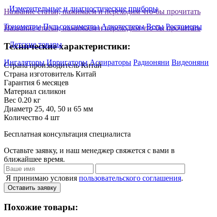
Измерительные и диагностические приборы
Название статьи, нажимаем и переходим что-бы прочитать
Тонометры
Пульсоксиметры
Алкотестеры
Весы
Ростомеры
Название статьи, нажимаем и переходим что-бы прочитать
Детские товары
Технические характеристики:
Ингаляторы
Ирригаторы
Аспираторы
Радионяни
Видеоняни
Страна производитель
Китай
Страна изготовитель
Китай
Гарантия
6 месяцев
Материал
силикон
Вес
0.20 кг
Диаметр
25, 40, 50 и 65 мм
Количество
4 шт
Бесплатная консультация специалиста
Оставьте заявку, и наш менеджер свяжется с вами в
ближайшее время.
Я принимаю условия
пользовательского соглашения
.
Оставить заявку
Похожие товары: