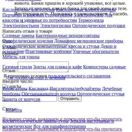
живота. Банки пришли в хорошей упаковке, все целые.
Запаха от них нет, каждая банка для своей зоны на теле.
Кислородные коктейлеры
Кислородные концентраторы
Инструкция есть. Пользуюсь с удовольствием. Спасибо.
Перчатки и варежки с подогревом
Электроодеяла
Для
красоты и здоровья по потребностям
Термоодеяла
1
1
Электропростыни
Электрогрелки
Ортопедические подушки
Написать отзыв о товаре
Солевые лампы
Бактерицидные рециркуляторы
Ортопедические изделия
Домашние медицинские приборы
Имя:
Ортопедические компьютерные кресла и стулья
Декор и
E-Mail:
освещение
Пластиковые хозблоки
Уличные обогреватели
Оценка:
Мебель для улицы
Газовые грили
Зонты для пляжа и кафе
Компостеры садовые
Отзыв:
Я принимаю условия
пользовательского соглашения
.
Для профилактики и лечения
Введите число:
Ирригаторы
Кислород
Ингаляторы/небулайзеры
Лечебные
приборы
Обеззараживатели воздуха
Ортопедические стулья
Отправить
Защита от вирусов
Статьи:
Красота
Название статьи, нажимаем и переходим что-бы прочитать
Косметологические лампы-лупы
Зеркала настольные и
косметические
Все для парафинотерапии
Название статьи, нажимаем и переходим что-бы прочитать