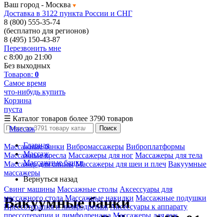
Ваш город -
Москва
Доставка в 3122 пункта России и СНГ
8 (800) 555-35-74
(бесплатно для регионов)
8 (495) 150-43-87
Перезвонить мне
с 8:00 до 21:00
Без выходных
Товаров:
0
Самое время
что-нибудь купить
Корзина
пуста
☰
Каталог товаров
более 3790 товаров
Массаж
Поиск
Главная
Массажные банки
Вибромассажеры
Виброплатформы
Массаж
Массажные кресла
Массажеры для ног
Массажеры для тела
Массажные банки
Массажер для спины
Массажеры для шеи и плеч
Вакуумные
массажеры
Вернуться назад
Свинг машины
Массажные столы
Аксессуары для
массажного стола
Массажные накидки
Массажные подушки
Вакуумные банки
Прессотерапия и лимфодренаж
Аксессуары к аппарату
прессотерапии и лимфодренажа
Массажеры для рук