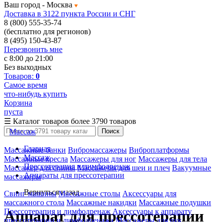
Ваш город -
Москва
Доставка в 3122 пункта России и СНГ
8 (800) 555-35-74
(бесплатно для регионов)
8 (495) 150-43-87
Перезвонить мне
с 8:00 до 21:00
Без выходных
Товаров:
0
Самое время
что-нибудь купить
Корзина
пуста
☰
Каталог товаров
более 3790 товаров
Массаж
Поиск
Главная
Массажные банки
Вибромассажеры
Виброплатформы
Массаж
Массажные кресла
Массажеры для ног
Массажеры для тела
Прессотерапия и лимфодренаж
Массажер для спины
Массажеры для шеи и плеч
Вакуумные
Аппараты для прессотерапии
массажеры
Вернуться назад
Свинг машины
Массажные столы
Аксессуары для
массажного стола
Массажные накидки
Массажные подушки
Прессотерапия и лимфодренаж
Аксессуары к аппарату
Аппарат для прессотерапии
прессотерапии и лимфодренажа
Массажеры для рук