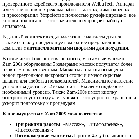
проверенного корейского производителя WelbuTech. Аппарат
имеет три основных режима работы: массаж, лимфодренаж
и прессотерапия. Устройство полностью русифицировано, все
кнопки подписаны – это значительно упрощает работу с
аппаратом.
В данный комплект входят массажные манжеты для ног.
Также сейчас у нас действует выгодное предложение на
комплект с
антицеллюлитными шортами для похудения
.
В отличие от большинства аналогов, массажные манжеты
Zam-200s оборудованы 5 камерами: массаж получается более
плавным и качественным. Манжеты аппарата оснащены
новой треугольной выкройкой стопы и имеют скрытые
шланги для удобства пользователей. Максимальное давление
устройства достигает 250 мм рт.ст – Вы легко подберёте
необходимый уровень. Также Zam-200s имеет кнопку
быстрого спуска воздуха из манжет – это упростит хранение и
ускорит подготовку к процедурам.
К преимуществам Zam 200S можно отнести:
Три режима работы
: «Массаж», «Лимфодренаж»,
«Прессотерапия»;
Пятикамерные манжеты.
Против 4-х у большинства