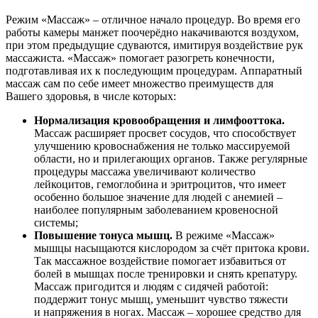
Режим «Массаж» – отличное начало процедур. Во время его
работы камеры манжет поочерёдно накачиваются воздухом,
при этом предыдущие сдуваются, имитируя воздействие рук
массажиста. «Массаж» помогает разогреть конечности,
подготавливая их к последующим процедурам. Аппаратный
массаж сам по себе имеет множество преимуществ для
Вашего здоровья, в числе которых:
Нормализация кровообращения и лимфооттока.
Массаж расширяет просвет сосудов, что способствует
улучшению кровоснабжения не только массируемой
области, но и прилегающих органов. Также регулярные
процедуры массажа увеличивают количество
лейкоцитов, гемоглобина и эритроцитов, что имеет
особенно большое значение для людей с анемией –
наиболее популярным заболеванием кровеносной
системы;
Повышение тонуса мышц.
В режиме «Массаж»
мышцы насыщаются кислородом за счёт притока крови.
Так массажное воздействие помогает избавиться от
болей в мышцах после тренировки и снять крепатуру.
Массаж пригодится и людям с сидячей работой:
поддержит тонус мышц, уменьшит чувство тяжести
и напряжения в ногах. Массаж – хорошее средство для