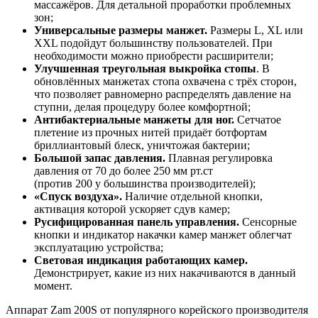
массажёров. Для детальной проработки проблемных
зон;
Универсальные размеры манжет.
Размеры L, XL или
XXL подойдут большинству пользователей. При
необходимости можно приобрести расширители;
Улучшенная треугольная выкройка стопы
. В
обновлённых манжетах стопа охвачена с трёх сторон,
что позволяет равномерно распределять давление на
ступни, делая процедуру более комфортной;
Антибактериальные манжеты для ног.
Сетчатое
плетение из прочных нитей придаёт ботфортам
бриллиантовый блеск, уничтожая бактерии;
Большой запас давления.
Плавная регулировка
давления от 70 до более 250 мм рт.ст
(против 200 у большинства производителей);
«Спуск воздуха».
Наличие отдельной кнопки,
активация которой ускоряет сдув камер;
Русифицированная панель управления.
Сенсорные
кнопки и индикатор накачки камер манжет облегчат
эксплуатацию устройства;
Световая индикация работающих камер.
Демонстрирует, какие из них накачиваются в данный
момент.
Аппарат Zam 200S от популярного корейского производителя