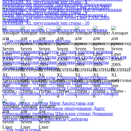
Прикроватные мониторы
Лабораторное оборудование
Шприцевые дозаторы
Тележки каталки
Инструментальные
столы
Медицинские холодильники
Стерилизация и
дезинфекция
Медицинская мебель
Стоматологические установки
Для спорта и коррекции фигуры
Силовые тренажеры
Батуты
Детские уличные игровые
комплексы
Игровые столы
Теннисные столы
Аксессуары для
теннисных столов
Беговые дорожки
Велотренажеры
Эллиптические тренажеры
Имитаторы верховой езды
Степперы
Баскетбольное
оборудование
Детские тренажеры
Гребные тренажеры
Оборудование для единоборств
Спортивные аксессуары
Другие тренажеры и аппараты
Спортивное оборудование
Грифы, диски, гантели
Мячи
Аксессуары для
миостимуляторов
Футбольное оборудование
Дартс
Горнолыжные тренажёры
Шведские стенки
Домашние
детские спортивные комплексы
Сапборды
Для дома и семьи