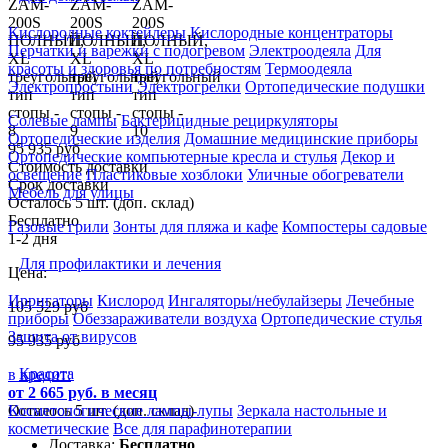
Кислородные коктейлеры
Кислородные концентраторы
Перчатки и варежки с подогревом
Электроодеяла
Для
красоты и здоровья по потребностям
Термоодеяла
Электропростыни
Электрогрелки
Ортопедические подушки
Солевые лампы
Бактерицидные рециркуляторы
Ортопедические изделия
Домашние медицинские приборы
95 935 руб
Ортопедические компьютерные кресла и стулья
Декор и
Стоимость доставки
освещение
Пластиковые хозблоки
Уличные обогреватели
Срок доставки
Мебель для улицы
Осталось 5 шт. (доп. склад)
Бесплатно
Газовые грили
Зонты для пляжа и кафе
Компостеры садовые
1-2 дня
Для профилактики и лечения
Цена:
Ирригаторы
Кислород
Ингаляторы/небулайзеры
Лечебные
105 529
руб
приборы
Обеззараживатели воздуха
Ортопедические стулья
Защита от вирусов
95 935
руб
Красота
в кредит:
от 2 665 руб. в месяц
Осталось 5 шт. (доп. склад)
Косметологические лампы-лупы
Зеркала настольные и
косметические
Все для парафинотерапии
Доставка:
Бесплатно