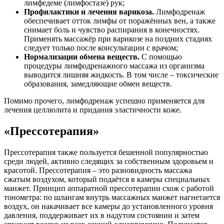
лимфедеме (лимфостазе) рук;
Профилактики и лечения варикоза.
Лимфодренаж
обеспечивает отток лимфы от поражённых вен, а также
снимает боль и чувство распирания в конечностях.
Применять массажёр при варикозе на поздних стадиях
следует только после консультации с врачом;
Нормализации обмена веществ.
С помощью
процедуры лимфодренажного массажа из организма
выводится лишняя жидкость. В том числе – токсические
образования, замедляющие обмен веществ.
Помимо прочего, лимфодренаж успешно применяется для
лечения целлюлита и придания эластичности коже.
«Прессотерапия»
Прессотерапия также пользуется бешенной популярностью
среди людей, активно следящих за собственным здоровьем и
красотой. Прессотерапия – это разновидность массажа
сжатым воздухом, который подаётся в камеры специальных
манжет. Принцип аппаратной прессотерапии схож с работой
тонометра: по шлангам внутрь массажных манжет нагнетается
воздух, он накачивает все камеры до установленного уровня
давления, поддерживает их в надутом состоянии и затем