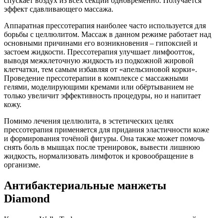
спускает воздух из всех секций одновременно. Получается
эффект сдавливающего массажа.
Аппаратная прессотерапия наиболее часто используется для
борьбы с целлюлитом. Массаж в данном режиме работает над
основными причинами его возникновения – гипоксией и
застоем жидкости. Прессотерапия улучшает лимфоотток,
выводя межклеточную жидкость из подкожной жировой
клетчатки, тем самым избавляя от «апельсиновой корки».
Проведение прессотерапии в комплексе с массажными
гелями, моделирующими кремами или обёртыванием не
только увеличит эффективность процедуры, но и напитает
кожу.
Помимо лечения целлюлита, в эстетических целях
прессотерапия применяется для придания эластичности коже
и формирования точёной фигуры. Она также может помочь
снять боль в мышцах после тренировок, вывести лишнюю
жидкость, нормализовать лимфоток и кровообращение в
организме.
Антибактериальные манжеты
Diamond