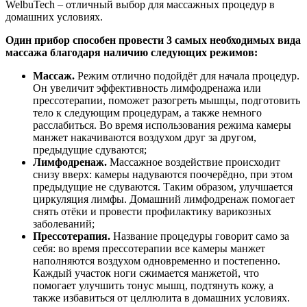
WelbuTech – отличный выбор для массажных процедур в
домашних условиях.
Один прибор способен провести 3 самых необходимых вида
массажа благодаря наличию следующих режимов:
Массаж.
Режим отлично подойдёт для начала процедур.
Он увеличит эффективность лимфодренажа или
прессотерапии, поможет разогреть мышцы, подготовить
тело к следующим процедурам, а также немного
расслабиться. Во время использования режима камеры
манжет накачиваются воздухом друг за другом,
предыдущие сдуваются;
Лимфодренаж.
Массажное воздействие происходит
снизу вверх: камеры надуваются поочерёдно, при этом
предыдущие не сдуваются. Таким образом, улучшается
циркуляция лимфы. Домашний лимфодренаж помогает
снять отёки и провести профилактику варикозных
заболеваний;
Прессотерапия.
Название процедуры говорит само за
себя: во время прессотерапии все камеры манжет
наполняются воздухом одновременно и постепенно.
Каждый участок ноги сжимается манжетой, что
помогает улучшить тонус мышц, подтянуть кожу, а
также избавиться от целлюлита в домашних условиях.