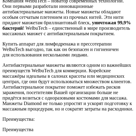
Компания WelbuTech – новатор современных технологий.
Они первыми разработали инновационные
антибактериальные манжеты. Новые манжеты обладают
особым сетчатым плетением из прочных нитей. Эти нити
придают манжетам бриллиантовый блеск,
уничтожая 99,9%
бактерий
! WelbuTech – единственный в мире производитель
массажных манжет с антибактериальным покрытием.
Купить аппарат для лимфодренажа и прессотерапии
WelbuTech выгодно, так как он безопасен и гигиеничен
для использования несколькими людьми.
Антибактериальные манжеты являются одним из важнейших
преимуществ WelbuTech для коммерции. Корейские
массажёры идеальны в салонах красоты или медицинских
центрах, где они будут использоваться множеством клиентов.
Антибактериальное покрытие поможет избежать рисков
заражения, посетителям Вашей организации больше не
придётся возиться с одноразовыми костюмами для массажа.
Манжеты Diamond не только упростят и ускорят подготовку к
массажным процедурам, но и сократят затраты на расходники.
Преимущества:
Преимущества