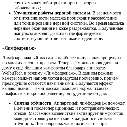
снятия мышечной атрофии при некоторых
заболеваниях;
Улучшение работы нервной системы.
В зависимости
от интенсивности массажа происходит расслабление
или тонизирование нервной системы. Во время массажа
нервные окончания на коже раздражаются. Полученные
импульсы доходят до мозга, где формируется
соответствующий ответ на такое воздействие.
«Лимфодренаж»
Лимфодренажный массаж – наиболее популярная процедура
во многих салонах красоты. Теперь её можно проводить на
дому с ещё большим комфортом благодаря аппаратам
WelbuTech и режиму «Лимфодренаж». В данном режиме
камеры манжет наполняются воздухом поочерёдно, причём
предыдущие остаются накачанными. Получается эффект
выдавливания. Такой массаж помогает нормализовать
лимфоотток и кровообращение, он будет полезен для:
Снятия отёчности.
Аппаратный лимфодренаж поможет
в лечении послеоперационных и посттравматических
отёков. Массажное воздействие активирует лимфоотток,
выводя застоявшуюся в тканях жидкость и снимая
отёчность. Лимфодренаж часто назначается при