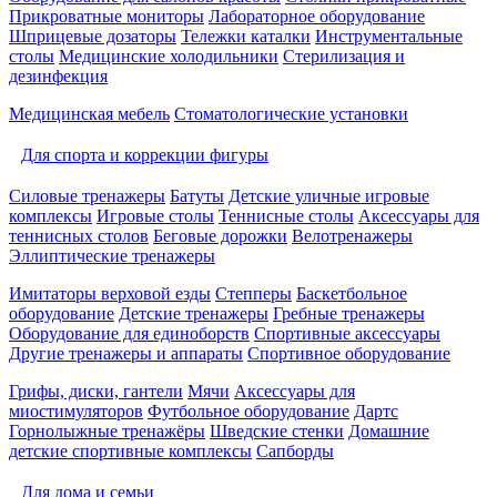
Прикроватные мониторы
Лабораторное оборудование
Шприцевые дозаторы
Тележки каталки
Инструментальные
столы
Медицинские холодильники
Стерилизация и
дезинфекция
Медицинская мебель
Стоматологические установки
Для спорта и коррекции фигуры
Силовые тренажеры
Батуты
Детские уличные игровые
комплексы
Игровые столы
Теннисные столы
Аксессуары для
теннисных столов
Беговые дорожки
Велотренажеры
Эллиптические тренажеры
Имитаторы верховой езды
Степперы
Баскетбольное
оборудование
Детские тренажеры
Гребные тренажеры
Оборудование для единоборств
Спортивные аксессуары
Другие тренажеры и аппараты
Спортивное оборудование
Грифы, диски, гантели
Мячи
Аксессуары для
миостимуляторов
Футбольное оборудование
Дартс
Горнолыжные тренажёры
Шведские стенки
Домашние
детские спортивные комплексы
Сапборды
Для дома и семьи