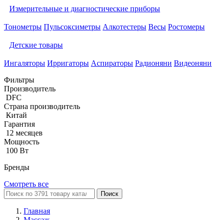
Измерительные и диагностические приборы
Тонометры
Пульсоксиметры
Алкотестеры
Весы
Ростомеры
Детские товары
Ингаляторы
Ирригаторы
Аспираторы
Радионяни
Видеоняни
Фильтры
Производитель
DFC
Страна производитель
Китай
Гарантия
12 месяцев
Мощность
100 Вт
Бренды
Смотреть все
Поиск
Главная
Массаж