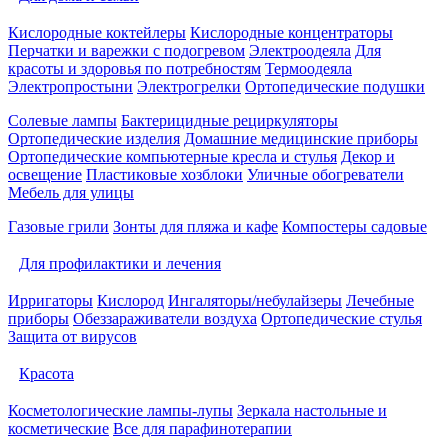
Кислородные коктейлеры
Кислородные концентраторы
Перчатки и варежки с подогревом
Электроодеяла
Для
красоты и здоровья по потребностям
Термоодеяла
Электропростыни
Электрогрелки
Ортопедические подушки
Солевые лампы
Бактерицидные рециркуляторы
Ортопедические изделия
Домашние медицинские приборы
Ортопедические компьютерные кресла и стулья
Декор и
освещение
Пластиковые хозблоки
Уличные обогреватели
Мебель для улицы
Газовые грили
Зонты для пляжа и кафе
Компостеры садовые
Для профилактики и лечения
Ирригаторы
Кислород
Ингаляторы/небулайзеры
Лечебные
приборы
Обеззараживатели воздуха
Ортопедические стулья
Защита от вирусов
Красота
Косметологические лампы-лупы
Зеркала настольные и
косметические
Все для парафинотерапии