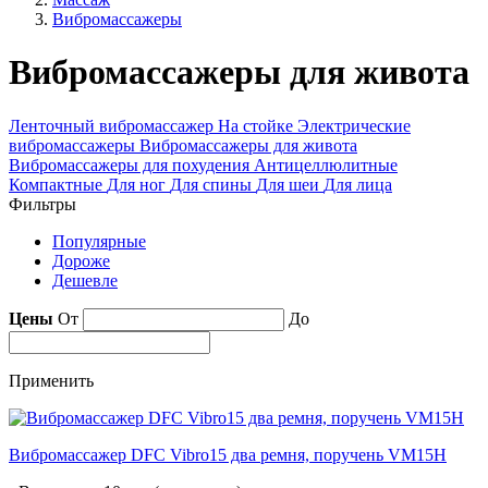
Вибромассажеры
Вибромассажеры для живота
Ленточный вибромассажер
На стойке
Электрические
вибромассажеры
Вибромассажеры для живота
Вибромассажеры для похудения
Антицеллюлитные
Компактные
Для ног
Для спины
Для шеи
Для лица
Фильтры
Популярные
Дороже
Дешевле
Цены
От
До
Применить
Вибромассажер DFC Vibro15 два ремня, поручень VM15H