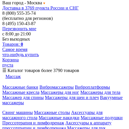
Ваш город -
Москва
Доставка в 3769 пункта России и СНГ
8 (800) 555-35-74
(бесплатно для регионов)
8 (495) 150-43-87
Перезвонить мне
с 8:00 до 21:00
Без выходных
Товаров:
0
Самое время
что-нибудь купить
Корзина
пуста
☰
Каталог товаров
более 3790 товаров
Массаж
Массажные банки
Вибромассажеры
Виброплатформы
Массажные кресла
Массажеры для ног
Массажеры для тела
Массажер для спины
Массажеры для шеи и плеч
Вакуумные
массажеры
Свинг машины
Массажные столы
Аксессуары для
массажного стола
Массажные накидки
Массажные подушки
Прессотерапия и лимфодренаж
Аксессуары к аппарату
прессотерапии и лимфодренажа
Массажеры для рук