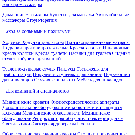
Электромассажеры
Домашние массажеры
Кушетки для массажа
Автомобильные
массажеры
Стоун-терапия
Уход за больными и пожилыми
Ходунки
Ходунки-роллаторы
Противопролежневые матрасы
Подушки противопролежневые
Кресла каталки
Инвалидные
кресла-коляски
Кресла-туалеты
Насадки для туалета
Сиденья,
стулья, табуреты для ванной
Туалетно-душевые стулья
Пандусы
Тренажеры для
реабилитации
Поручни и ступеньки для ванной
Подъемники
для инвалидов
Слуховые аппараты
Мебель для инвалидов
Для компаний и специалистов
Медицинские кровати
Физиотерапевтические аппараты
Дополнительное оборудование к кроватям и инвалидным
коляскам
Медицинские отсасыватели
Медицинское
оборудование
Рециркуляторы-облучатели бактерицидные
Светильники
Электрокардиографы
Носилки
Оборудование для салонов красоты
Столики прикроватные