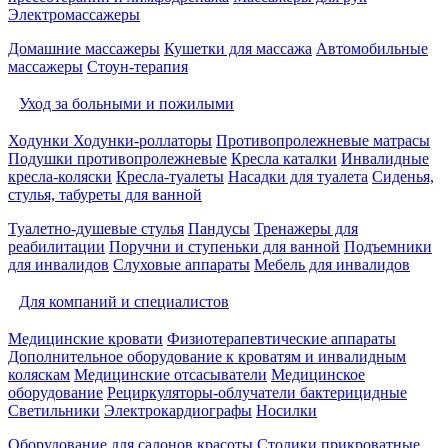
Электромассажеры
Домашние массажеры
Кушетки для массажа
Автомобильные
массажеры
Стоун-терапия
Уход за больными и пожилыми
Ходунки
Ходунки-роллаторы
Противопролежневые матрасы
Подушки противопролежневые
Кресла каталки
Инвалидные
кресла-коляски
Кресла-туалеты
Насадки для туалета
Сиденья,
стулья, табуреты для ванной
Туалетно-душевые стулья
Пандусы
Тренажеры для
реабилитации
Поручни и ступеньки для ванной
Подъемники
для инвалидов
Слуховые аппараты
Мебель для инвалидов
Для компаний и специалистов
Медицинские кровати
Физиотерапевтические аппараты
Дополнительное оборудование к кроватям и инвалидным
коляскам
Медицинские отсасыватели
Медицинское
оборудование
Рециркуляторы-облучатели бактерицидные
Светильники
Электрокардиографы
Носилки
Оборудование для салонов красоты
Столики прикроватные