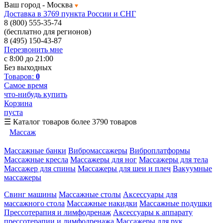
Ваш город -
Москва
Доставка в 3769 пункта России и СНГ
8 (800) 555-35-74
(бесплатно для регионов)
8 (495) 150-43-87
Перезвонить мне
с 8:00 до 21:00
Без выходных
Товаров:
0
Самое время
что-нибудь купить
Корзина
пуста
☰
Каталог товаров
более 3790 товаров
Массаж
Массажные банки
Вибромассажеры
Виброплатформы
Массажные кресла
Массажеры для ног
Массажеры для тела
Массажер для спины
Массажеры для шеи и плеч
Вакуумные
массажеры
Свинг машины
Массажные столы
Аксессуары для
массажного стола
Массажные накидки
Массажные подушки
Прессотерапия и лимфодренаж
Аксессуары к аппарату
прессотерапии и лимфодренажа
Массажеры для рук