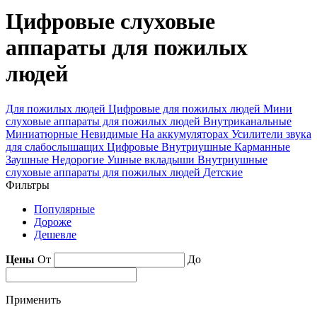
Цифровые слуховые
аппараты для пожилых
людей
Для пожилых людей
Цифровые для пожилых людей
Мини
слуховые аппараты для пожилых людей
Внутриканальные
Миниатюрные
Невидимые
На аккумуляторах
Усилители звука
для слабослышащих
Цифровые
Внутриушные
Карманные
Заушные
Недорогие
Ушные вкладыши
Внутриушные
слуховые аппараты для пожилых людей
Детские
Фильтры
Популярные
Дороже
Дешевле
Цены
От
До
Применить