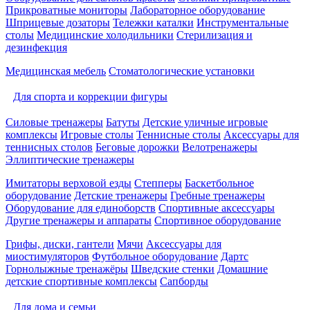
Прикроватные мониторы
Лабораторное оборудование
Шприцевые дозаторы
Тележки каталки
Инструментальные
столы
Медицинские холодильники
Стерилизация и
дезинфекция
Медицинская мебель
Стоматологические установки
Для спорта и коррекции фигуры
Силовые тренажеры
Батуты
Детские уличные игровые
комплексы
Игровые столы
Теннисные столы
Аксессуары для
теннисных столов
Беговые дорожки
Велотренажеры
Эллиптические тренажеры
Имитаторы верховой езды
Степперы
Баскетбольное
оборудование
Детские тренажеры
Гребные тренажеры
Оборудование для единоборств
Спортивные аксессуары
Другие тренажеры и аппараты
Спортивное оборудование
Грифы, диски, гантели
Мячи
Аксессуары для
миостимуляторов
Футбольное оборудование
Дартс
Горнолыжные тренажёры
Шведские стенки
Домашние
детские спортивные комплексы
Сапборды
Для дома и семьи