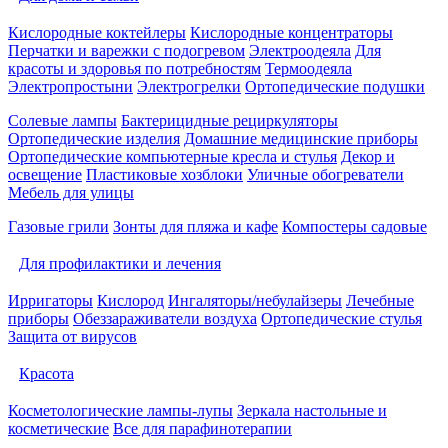
Кислородные коктейлеры
Кислородные концентраторы
Перчатки и варежки с подогревом
Электроодеяла
Для
красоты и здоровья по потребностям
Термоодеяла
Электропростыни
Электрогрелки
Ортопедические подушки
Солевые лампы
Бактерицидные рециркуляторы
Ортопедические изделия
Домашние медицинские приборы
Ортопедические компьютерные кресла и стулья
Декор и
освещение
Пластиковые хозблоки
Уличные обогреватели
Мебель для улицы
Газовые грили
Зонты для пляжа и кафе
Компостеры садовые
Для профилактики и лечения
Ирригаторы
Кислород
Ингаляторы/небулайзеры
Лечебные
приборы
Обеззараживатели воздуха
Ортопедические стулья
Защита от вирусов
Красота
Косметологические лампы-лупы
Зеркала настольные и
косметические
Все для парафинотерапии