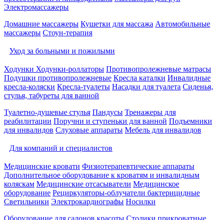
Электромассажеры
Домашние массажеры
Кушетки для массажа
Автомобильные
массажеры
Стоун-терапия
Уход за больными и пожилыми
Ходунки
Ходунки-роллаторы
Противопролежневые матрасы
Подушки противопролежневые
Кресла каталки
Инвалидные
кресла-коляски
Кресла-туалеты
Насадки для туалета
Сиденья,
стулья, табуреты для ванной
Туалетно-душевые стулья
Пандусы
Тренажеры для
реабилитации
Поручни и ступеньки для ванной
Подъемники
для инвалидов
Слуховые аппараты
Мебель для инвалидов
Для компаний и специалистов
Медицинские кровати
Физиотерапевтические аппараты
Дополнительное оборудование к кроватям и инвалидным
коляскам
Медицинские отсасыватели
Медицинское
оборудование
Рециркуляторы-облучатели бактерицидные
Светильники
Электрокардиографы
Носилки
Оборудование для салонов красоты
Столики прикроватные