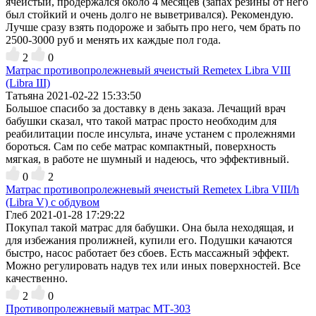
ячеистый, продержался около 4 месяцев (запах резины от него
был стойкий и очень долго не выветривался). Рекомендую.
Лучше сразу взять подороже и забыть про него, чем брать по
2500-3000 руб и менять их каждые пол года.
2
0
Матрас противопролежневый ячеистый Remetex Libra VIII
(Libra III)
Татьяна
2021-02-22 15:33:50
Большое спасибо за доставку в день заказа. Лечащий врач
бабушки сказал, что такой матрас просто необходим для
реабилитации после инсульта, иначе устанем с пролежнями
бороться. Сам по себе матрас компактный, поверхность
мягкая, в работе не шумный и надеюсь, что эффективный.
0
2
Матрас противопролежневый ячеистый Remetex Libra VIII/h
(Libra V) с обдувом
Глеб
2021-01-28 17:29:22
Покупал такой матрас для бабушки. Она была неходящая, и
для избежания пролижней, купили его. Подушки качаются
быстро, насос работает без сбоев. Есть массажный эффект.
Можно регулировать надув тех или иных поверхностей. Все
качественно.
2
0
Противопролежневый матрас MТ-303