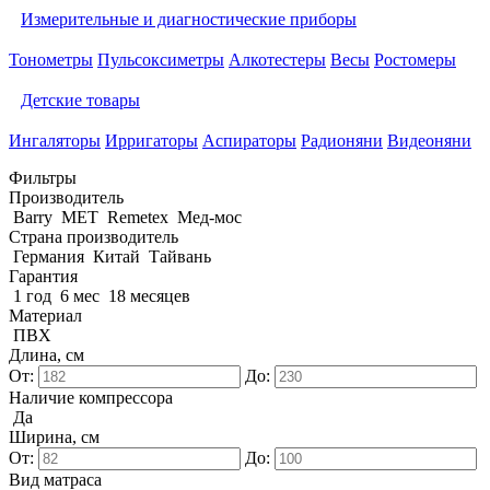
Измерительные и диагностические приборы
Тонометры
Пульсоксиметры
Алкотестеры
Весы
Ростомеры
Детские товары
Ингаляторы
Ирригаторы
Аспираторы
Радионяни
Видеоняни
Фильтры
Производитель
Barry
MET
Remetex
Мед-мос
Страна производитель
Германия
Китай
Тайвань
Гарантия
1 год
6 мес
18 месяцев
Материал
ПВХ
Длина, см
От:
До:
Наличие компрессора
Да
Ширина, см
От:
До:
Вид матраса