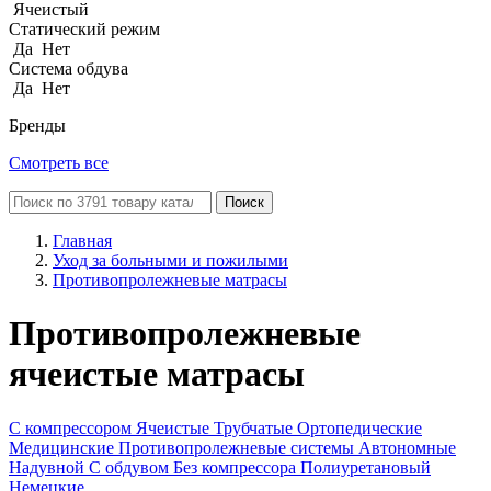
Ячеистый
Статический режим
Да
Нет
Система обдува
Да
Нет
Бренды
Смотреть все
Поиск
Главная
Уход за больными и пожилыми
Противопролежневые матрасы
Противопролежневые
ячеистые матрасы
С компрессором
Ячеистые
Трубчатые
Ортопедические
Медицинские
Противопролежневые системы
Автономные
Надувной
С обдувом
Без компрессора
Полиуретановый
Немецкие