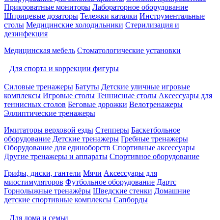
Прикроватные мониторы
Лабораторное оборудование
Шприцевые дозаторы
Тележки каталки
Инструментальные
столы
Медицинские холодильники
Стерилизация и
дезинфекция
Медицинская мебель
Стоматологические установки
Для спорта и коррекции фигуры
Силовые тренажеры
Батуты
Детские уличные игровые
комплексы
Игровые столы
Теннисные столы
Аксессуары для
теннисных столов
Беговые дорожки
Велотренажеры
Эллиптические тренажеры
Имитаторы верховой езды
Степперы
Баскетбольное
оборудование
Детские тренажеры
Гребные тренажеры
Оборудование для единоборств
Спортивные аксессуары
Другие тренажеры и аппараты
Спортивное оборудование
Грифы, диски, гантели
Мячи
Аксессуары для
миостимуляторов
Футбольное оборудование
Дартс
Горнолыжные тренажёры
Шведские стенки
Домашние
детские спортивные комплексы
Сапборды
Для дома и семьи