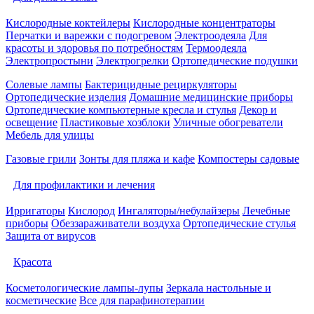
Кислородные коктейлеры
Кислородные концентраторы
Перчатки и варежки с подогревом
Электроодеяла
Для
красоты и здоровья по потребностям
Термоодеяла
Электропростыни
Электрогрелки
Ортопедические подушки
Солевые лампы
Бактерицидные рециркуляторы
Ортопедические изделия
Домашние медицинские приборы
Ортопедические компьютерные кресла и стулья
Декор и
освещение
Пластиковые хозблоки
Уличные обогреватели
Мебель для улицы
Газовые грили
Зонты для пляжа и кафе
Компостеры садовые
Для профилактики и лечения
Ирригаторы
Кислород
Ингаляторы/небулайзеры
Лечебные
приборы
Обеззараживатели воздуха
Ортопедические стулья
Защита от вирусов
Красота
Косметологические лампы-лупы
Зеркала настольные и
косметические
Все для парафинотерапии