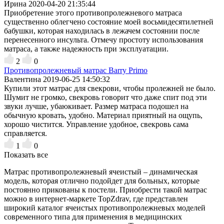
Ирина
2020-04-20 21:35:44
Приобретение этого противопролежневого матраса
существенно облегчено состояние моей восьмидесятилетней
бабушки, которая находилась в лежачем состоянии после
перенесенного инсульта. Отмечу простоту использования
матраса, а также надежность при эксплуатации.
2
0
Противопролежневый матрас Barry Primo
Валентина
2019-06-25 14:50:32
Купили этот матрас для свекрови, чтобы пролежней не было.
Шумит не громко, свекровь говорит что даже спит под эти
звуки лучше, убаюкивает. Размер матраса подошел на
обычную кровать, удобно. Материал приятный на ощупь,
хорошо чистится. Управление удобное, свекровь сама
справляется.
1
0
Показать все
Матрас противопролежневый ячеистый – динамическая
модель, которая отлично подойдет для больных, которые
постоянно прикованы к постели. Приобрести такой матрас
можно в интернет-маркете TopZdrav, где представлен
широкий каталог ячеистых противопролежневых моделей
современного типа для применения в медицинских