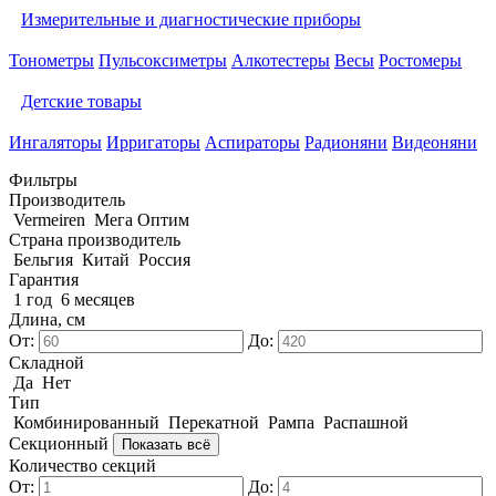
Измерительные и диагностические приборы
Тонометры
Пульсоксиметры
Алкотестеры
Весы
Ростомеры
Детские товары
Ингаляторы
Ирригаторы
Аспираторы
Радионяни
Видеоняни
Фильтры
Производитель
Vermeiren
Мега Оптим
Страна производитель
Бельгия
Китай
Россия
Гарантия
1 год
6 месяцев
Длина, см
От:
До:
Складной
Да
Нет
Тип
Комбинированный
Перекатной
Рампа
Распашной
Секционный
Показать всё
Количество секций
От:
До: