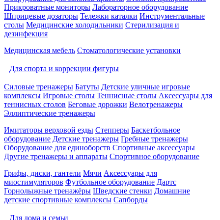
Прикроватные мониторы
Лабораторное оборудование
Шприцевые дозаторы
Тележки каталки
Инструментальные
столы
Медицинские холодильники
Стерилизация и
дезинфекция
Медицинская мебель
Стоматологические установки
Для спорта и коррекции фигуры
Силовые тренажеры
Батуты
Детские уличные игровые
комплексы
Игровые столы
Теннисные столы
Аксессуары для
теннисных столов
Беговые дорожки
Велотренажеры
Эллиптические тренажеры
Имитаторы верховой езды
Степперы
Баскетбольное
оборудование
Детские тренажеры
Гребные тренажеры
Оборудование для единоборств
Спортивные аксессуары
Другие тренажеры и аппараты
Спортивное оборудование
Грифы, диски, гантели
Мячи
Аксессуары для
миостимуляторов
Футбольное оборудование
Дартс
Горнолыжные тренажёры
Шведские стенки
Домашние
детские спортивные комплексы
Сапборды
Для дома и семьи