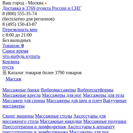
Ваш город -
Москва
Доставка в 3769 пункта России и СНГ
8 (800) 555-35-74
(бесплатно для регионов)
8 (495) 150-43-87
Перезвонить мне
с 8:00 до 21:00
Без выходных
Товаров:
0
Самое время
что-нибудь купить
Корзина
пуста
☰
Каталог товаров
более 3790 товаров
Массаж
Массажные банки
Вибромассажеры
Виброплатформы
Массажные кресла
Массажеры для ног
Массажеры для тела
Массажер для спины
Массажеры для шеи и плеч
Вакуумные
массажеры
Свинг машины
Массажные столы
Аксессуары для
массажного стола
Массажные накидки
Массажные подушки
Прессотерапия и лимфодренаж
Аксессуары к аппарату
прессотерапии и лимфодренажа
Массажеры для рук