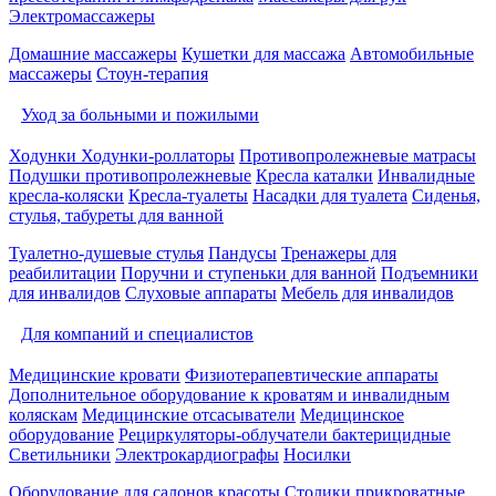
Электромассажеры
Домашние массажеры
Кушетки для массажа
Автомобильные
массажеры
Стоун-терапия
Уход за больными и пожилыми
Ходунки
Ходунки-роллаторы
Противопролежневые матрасы
Подушки противопролежневые
Кресла каталки
Инвалидные
кресла-коляски
Кресла-туалеты
Насадки для туалета
Сиденья,
стулья, табуреты для ванной
Туалетно-душевые стулья
Пандусы
Тренажеры для
реабилитации
Поручни и ступеньки для ванной
Подъемники
для инвалидов
Слуховые аппараты
Мебель для инвалидов
Для компаний и специалистов
Медицинские кровати
Физиотерапевтические аппараты
Дополнительное оборудование к кроватям и инвалидным
коляскам
Медицинские отсасыватели
Медицинское
оборудование
Рециркуляторы-облучатели бактерицидные
Светильники
Электрокардиографы
Носилки
Оборудование для салонов красоты
Столики прикроватные