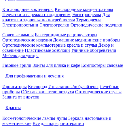
Кислородные коктейлеры
Кислородные концентраторы
Перчатки и варежки с подогревом
Электроодеяла
Для
красоты и здоровья по потребностям
Термоодеяла
Электропростыни
Электрогрелки
Ортопедические подушки
Солевые лампы
Бактерицидные рециркуляторы
Ортопедические изделия
Домашние медицинские приборы
Ортопедические компьютерные кресла и стулья
Декор и
освещение
Пластиковые хозблоки
Уличные обогреватели
Мебель для улицы
Газовые грили
Зонты для пляжа и кафе
Компостеры садовые
Для профилактики и лечения
Ирригаторы
Кислород
Ингаляторы/небулайзеры
Лечебные
приборы
Обеззараживатели воздуха
Ортопедические стулья
Защита от вирусов
Красота
Косметологические лампы-лупы
Зеркала настольные и
косметические
Все для парафинотерапии