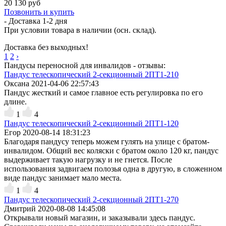
20 130 руб
Позвонить и купить
- Доставка
1-2 дня
При условии товара в наличии (осн. склад).
Доставка без выходных!
1
2
›
Пандусы переносной для инвалидов - отзывы:
Пандус телескопический 2-секционный 2ПТ1-210
Оксана
2021-04-06 22:57:43
Пандус жесткий и самое главное есть регулировка по его
длине.
1
4
Пандус телескопический 2-секционный 2ПТ1-120
Егор
2020-08-14 18:31:23
Благодаря пандусу теперь можем гулять на улице с братом-
инвалидом. Общий вес коляски с братом около 120 кг, пандус
выдерживает такую нагрузку и не гнется. После
использования задвигаем полозья одна в другую, в сложенном
виде пандус занимает мало места.
1
4
Пандус телескопический 2-секционный 2ПТ1-270
Дмитрий
2020-08-08 14:45:08
Открывали новый магазин, и заказывали здесь пандус.