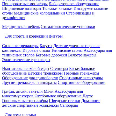
Прикроватные мониторы
Лабораторное оборудование
Шприцевые дозаторы
Тележки каталки
Инструментальные
столы
Медицинские холодильники
Стерилизация и
дезинфекция
Медицинская мебель
Стоматологические установки
Для спорта и коррекции фигуры
Силовые тренажеры
Батуты
Детские уличные игровые
комплексы
Игровые столы
Теннисные столы
Аксессуары для
теннисных столов
Беговые дорожки
Велотренажеры
Эллиптические тренажеры
Имитаторы верховой езды
Степперы
Баскетбольное
оборудование
Детские тренажеры
Гребные тренажеры
Оборудование для единоборств
Спортивные аксессуары
Другие тренажеры и аппараты
Спортивное оборудование
Грифы, диски, гантели
Мячи
Аксессуары для
миостимуляторов
Футбольное оборудование
Дартс
Горнолыжные тренажёры
Шведские стенки
Домашние
детские спортивные комплексы
Сапборды
Для дома и семьи