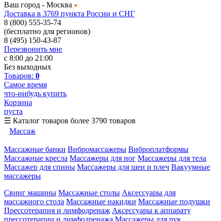
Ваш город -
Москва
Доставка в 3769 пункта России и СНГ
8 (800) 555-35-74
(бесплатно для регионов)
8 (495) 150-43-87
Перезвонить мне
с 8:00 до 21:00
Без выходных
Товаров:
0
Самое время
что-нибудь купить
Корзина
пуста
☰
Каталог товаров
более 3790 товаров
Массаж
Массажные банки
Вибромассажеры
Виброплатформы
Массажные кресла
Массажеры для ног
Массажеры для тела
Массажер для спины
Массажеры для шеи и плеч
Вакуумные
массажеры
Свинг машины
Массажные столы
Аксессуары для
массажного стола
Массажные накидки
Массажные подушки
Прессотерапия и лимфодренаж
Аксессуары к аппарату
прессотерапии и лимфодренажа
Массажеры для рук