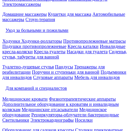
Электромассажеры
Домашние массажеры
Кушетки для массажа
Автомобильные
массажеры
Стоун-терапия
Уход за больными и пожилыми
Ходунки
Ходунки-роллаторы
Противопролежневые матрасы
Подушки противопролежневые
Кресла каталки
Инвалидные
кресла-коляски
Кресла-туалеты
Насадки для туалета
Сиденья,
стулья, табуреты для ванной
Туалетно-душевые стулья
Пандусы
Тренажеры для
реабилитации
Поручни и ступеньки для ванной
Подъемники
для инвалидов
Слуховые аппараты
Мебель для инвалидов
Для компаний и специалистов
Медицинские кровати
Физиотерапевтические аппараты
Дополнительное оборудование к кроватям и инвалидным
коляскам
Медицинские отсасыватели
Медицинское
оборудование
Рециркуляторы-облучатели бактерицидные
Светильники
Электрокардиографы
Носилки
Оборудование для салонов красоты
Столики прикроватные