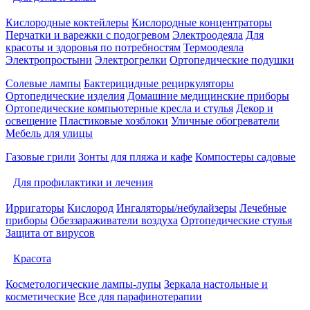
Кислородные коктейлеры
Кислородные концентраторы
Перчатки и варежки с подогревом
Электроодеяла
Для
красоты и здоровья по потребностям
Термоодеяла
Электропростыни
Электрогрелки
Ортопедические подушки
Солевые лампы
Бактерицидные рециркуляторы
Ортопедические изделия
Домашние медицинские приборы
Ортопедические компьютерные кресла и стулья
Декор и
освещение
Пластиковые хозблоки
Уличные обогреватели
Мебель для улицы
Газовые грили
Зонты для пляжа и кафе
Компостеры садовые
Для профилактики и лечения
Ирригаторы
Кислород
Ингаляторы/небулайзеры
Лечебные
приборы
Обеззараживатели воздуха
Ортопедические стулья
Защита от вирусов
Красота
Косметологические лампы-лупы
Зеркала настольные и
косметические
Все для парафинотерапии