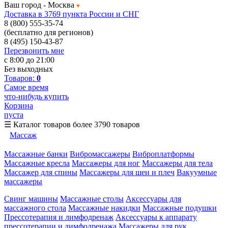
Ваш город -
Москва
Доставка в 3769 пункта России и СНГ
8 (800) 555-35-74
(бесплатно для регионов)
8 (495) 150-43-87
Перезвонить мне
с 8:00 до 21:00
Без выходных
Товаров:
0
Самое время
что-нибудь купить
Корзина
пуста
☰
Каталог товаров
более 3790 товаров
Массаж
Массажные банки
Вибромассажеры
Виброплатформы
Массажные кресла
Массажеры для ног
Массажеры для тела
Массажер для спины
Массажеры для шеи и плеч
Вакуумные
массажеры
Свинг машины
Массажные столы
Аксессуары для
массажного стола
Массажные накидки
Массажные подушки
Прессотерапия и лимфодренаж
Аксессуары к аппарату
прессотерапии и лимфодренажа
Массажеры для рук