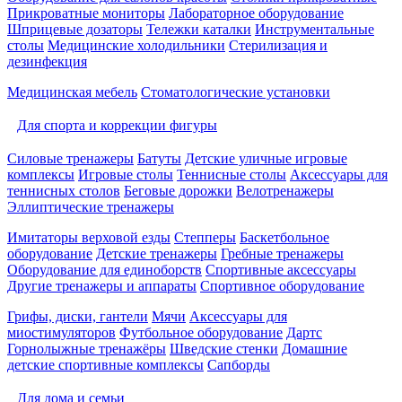
Прикроватные мониторы
Лабораторное оборудование
Шприцевые дозаторы
Тележки каталки
Инструментальные
столы
Медицинские холодильники
Стерилизация и
дезинфекция
Медицинская мебель
Стоматологические установки
Для спорта и коррекции фигуры
Силовые тренажеры
Батуты
Детские уличные игровые
комплексы
Игровые столы
Теннисные столы
Аксессуары для
теннисных столов
Беговые дорожки
Велотренажеры
Эллиптические тренажеры
Имитаторы верховой езды
Степперы
Баскетбольное
оборудование
Детские тренажеры
Гребные тренажеры
Оборудование для единоборств
Спортивные аксессуары
Другие тренажеры и аппараты
Спортивное оборудование
Грифы, диски, гантели
Мячи
Аксессуары для
миостимуляторов
Футбольное оборудование
Дартс
Горнолыжные тренажёры
Шведские стенки
Домашние
детские спортивные комплексы
Сапборды
Для дома и семьи