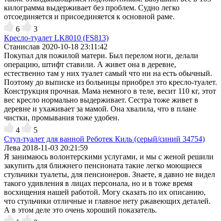
килограмма выдерживает без проблем. Судно легко
отсоединяется и присоединяется к основной раме.
6
3
Кресло-туалет LK8010 (FS813)
Станислав
2020-10-18 23:11:42
Покупал для пожилой матери. Был перелом ноги, делали
операцию, штифт ставили. А живет она в деревне,
естественно там у них туалет самый что ни на есть обычный.
Поэтому до выписке из больницы приобрел это кресло-туалет.
Конструкция прочная. Мама немного в теле, весит 110 кг, этот
вес кресло нормально выдерживает. Сестра тоже живет в
деревне и ухаживает за мамой. Она хвалила, что в плане
чистки, промывания тоже удобен.
4
5
Стул-туалет для ванной Реботек Киль (серый/синий 34754)
Лева
2018-11-03 20:21:59
Я занимаюсь волонтерскими услугами, и мы с женой решили
закупить для ближнего пенсионата такие легко моющиеся
стульчики туалеты, для пенсионеров. Знаете, я давно не видел
такого удивления в лицах персонала, но и в тоже время
восхищения нашей работой. Могу сказать по их описанию,
что стульчики отличные и главное нету ржавеющих деталей.
А в этом деле это очень хороший показатель.