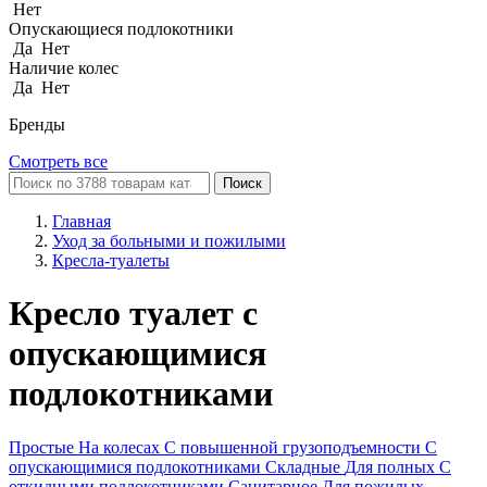
Нет
Опускающиеся подлокотники
Да
Нет
Наличие колес
Да
Нет
Бренды
Смотреть все
Поиск
Главная
Уход за больными и пожилыми
Кресла-туалеты
Кресло туалет с
опускающимися
подлокотниками
Простые
На колесах
С повышенной грузоподъемности
С
опускающимися подлокотниками
Складные
Для полных
С
откидными подлокотниками
Санитарное
Для пожилых