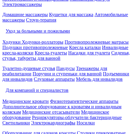
Электромассажеры
Домашние массажеры
Кушетки для массажа
Автомобильные
массажеры
Стоун-терапия
Уход за больными и пожилыми
Ходунки
Ходунки-роллаторы
Противопролежневые матрасы
Подушки противопролежневые
Кресла каталки
Инвалидные
кресла-коляски
Кресла-туалеты
Насадки для туалета
Сиденья,
стулья, табуреты для ванной
Туалетно-душевые стулья
Пандусы
Тренажеры для
реабилитации
Поручни и ступеньки для ванной
Подъемники
для инвалидов
Слуховые аппараты
Мебель для инвалидов
Для компаний и специалистов
Медицинские кровати
Физиотерапевтические аппараты
Дополнительное оборудование к кроватям и инвалидным
коляскам
Медицинские отсасыватели
Медицинское
оборудование
Рециркуляторы-облучатели бактерицидные
Светильники
Электрокардиографы
Носилки
Оборудование для салонов красоты
Столики прикроватные