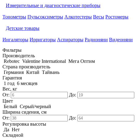
Измерительные и диагностические приборы
Тонометры
Пульсоксиметры
Алкотестеры
Весы
Ростомеры
Детские товары
Ингаляторы
Ирригаторы
Аспираторы
Радионяни
Видеоняни
Фильтры
Производитель
Rebotec
Valentine International
Мега Оптим
Страна производитель
Германия
Китай
Тайвань
Гарантия
1 год
6 месяцев
Вес, кг
От:
До:
Цвет
Белый
Серый/черный
Ширина сидения, см
От:
До:
Регулировка высоты
Да
Нет
Складной