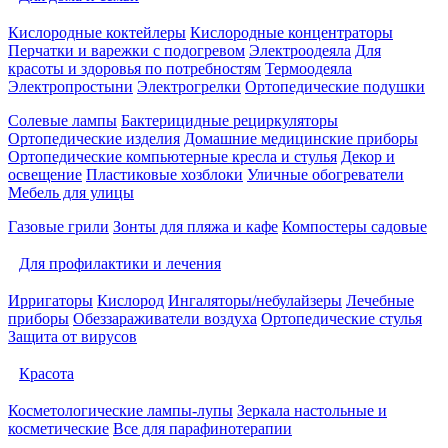
Кислородные коктейлеры
Кислородные концентраторы
Перчатки и варежки с подогревом
Электроодеяла
Для
красоты и здоровья по потребностям
Термоодеяла
Электропростыни
Электрогрелки
Ортопедические подушки
Солевые лампы
Бактерицидные рециркуляторы
Ортопедические изделия
Домашние медицинские приборы
Ортопедические компьютерные кресла и стулья
Декор и
освещение
Пластиковые хозблоки
Уличные обогреватели
Мебель для улицы
Газовые грили
Зонты для пляжа и кафе
Компостеры садовые
Для профилактики и лечения
Ирригаторы
Кислород
Ингаляторы/небулайзеры
Лечебные
приборы
Обеззараживатели воздуха
Ортопедические стулья
Защита от вирусов
Красота
Косметологические лампы-лупы
Зеркала настольные и
косметические
Все для парафинотерапии