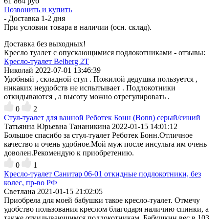
61 864 руб
Позвонить и купить
- Доставка
1-2 дня
При условии товара в наличии (осн. склад).
Доставка без выходных!
Кресло туалет с опускающимися подлокотниками - отзывы:
Кресло-туалет Belberg 2T
Николай
2022-07-01 13:46:39
Удобный , складной стул . Пожилой дедушка пользуется ,
никаких неудобств не испытывает . Подлокотники
откидываются , а высоту можно отрегулировать .
0
2
Стул-туалет для ванной Реботек Бонн (Bonn) серый/синий
Татьянна Юрьевна Тананикина
2022-01-15 14:01:12
Большое спасибо за стул-туалет Реботек Бонн.Отличное
качество и очень удобное.Мой муж после инсульта им очень
доволен.Рекомендую к приобретению.
0
1
Кресло-туалет Санитар 06-01 откидные подлокотники, без
колес, пр-во РФ
Светлана
2021-01-15 21:02:05
Приобрела для моей бабушки такое кресло-туалет. Отмечу
удобство пользования креслом благодаря наличию спинки, а
также откидывающимся подлокотникам. Бабушкин вес в 103