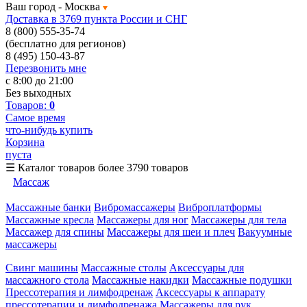
Ваш город -
Москва
Доставка в 3769 пункта России и СНГ
8 (800) 555-35-74
(бесплатно для регионов)
8 (495) 150-43-87
Перезвонить мне
с 8:00 до 21:00
Без выходных
Товаров:
0
Самое время
что-нибудь купить
Корзина
пуста
☰
Каталог товаров
более 3790 товаров
Массаж
Массажные банки
Вибромассажеры
Виброплатформы
Массажные кресла
Массажеры для ног
Массажеры для тела
Массажер для спины
Массажеры для шеи и плеч
Вакуумные
массажеры
Свинг машины
Массажные столы
Аксессуары для
массажного стола
Массажные накидки
Массажные подушки
Прессотерапия и лимфодренаж
Аксессуары к аппарату
прессотерапии и лимфодренажа
Массажеры для рук