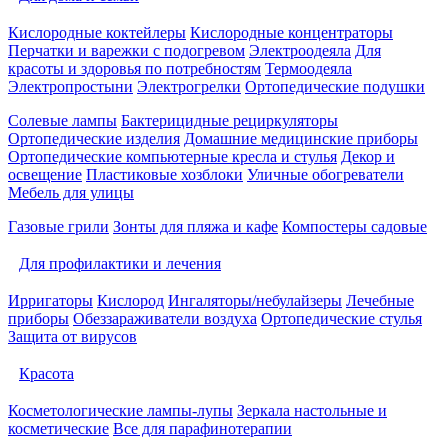
Кислородные коктейлеры
Кислородные концентраторы
Перчатки и варежки с подогревом
Электроодеяла
Для
красоты и здоровья по потребностям
Термоодеяла
Электропростыни
Электрогрелки
Ортопедические подушки
Солевые лампы
Бактерицидные рециркуляторы
Ортопедические изделия
Домашние медицинские приборы
Ортопедические компьютерные кресла и стулья
Декор и
освещение
Пластиковые хозблоки
Уличные обогреватели
Мебель для улицы
Газовые грили
Зонты для пляжа и кафе
Компостеры садовые
Для профилактики и лечения
Ирригаторы
Кислород
Ингаляторы/небулайзеры
Лечебные
приборы
Обеззараживатели воздуха
Ортопедические стулья
Защита от вирусов
Красота
Косметологические лампы-лупы
Зеркала настольные и
косметические
Все для парафинотерапии