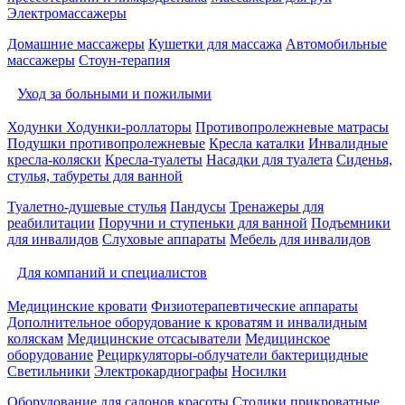
Электромассажеры
Домашние массажеры
Кушетки для массажа
Автомобильные
массажеры
Стоун-терапия
Уход за больными и пожилыми
Ходунки
Ходунки-роллаторы
Противопролежневые матрасы
Подушки противопролежневые
Кресла каталки
Инвалидные
кресла-коляски
Кресла-туалеты
Насадки для туалета
Сиденья,
стулья, табуреты для ванной
Туалетно-душевые стулья
Пандусы
Тренажеры для
реабилитации
Поручни и ступеньки для ванной
Подъемники
для инвалидов
Слуховые аппараты
Мебель для инвалидов
Для компаний и специалистов
Медицинские кровати
Физиотерапевтические аппараты
Дополнительное оборудование к кроватям и инвалидным
коляскам
Медицинские отсасыватели
Медицинское
оборудование
Рециркуляторы-облучатели бактерицидные
Светильники
Электрокардиографы
Носилки
Оборудование для салонов красоты
Столики прикроватные