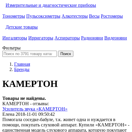
Измерительные и диагностические приборы
Тонометры
Пульсоксиметры
Алкотестеры
Весы
Ростомеры
Детские товары
Ингаляторы
Ирригаторы
Аспираторы
Радионяни
Видеоняни
Фильтры
Поиск
Главная
Бренды
КАМЕРТОН
Товары не найдены.
КАМЕРТОН - отзывы:
Усилитель звука «КАМЕРТОН»
Елена
2018-11-01 09:50:42
Помогала соседке-бабуле, т.к. живет одна и нуждается в
помощи, покупать слуховой аппарат. Купили «КАМЕРТОН» -
единственная модель слухового аппарата, которую покупают