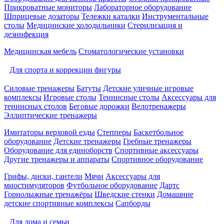
Прикроватные мониторы
Лабораторное оборудование
Шприцевые дозаторы
Тележки каталки
Инструментальные
столы
Медицинские холодильники
Стерилизация и
дезинфекция
Медицинская мебель
Стоматологические установки
Для спорта и коррекции фигуры
Силовые тренажеры
Батуты
Детские уличные игровые
комплексы
Игровые столы
Теннисные столы
Аксессуары для
теннисных столов
Беговые дорожки
Велотренажеры
Эллиптические тренажеры
Имитаторы верховой езды
Степперы
Баскетбольное
оборудование
Детские тренажеры
Гребные тренажеры
Оборудование для единоборств
Спортивные аксессуары
Другие тренажеры и аппараты
Спортивное оборудование
Грифы, диски, гантели
Мячи
Аксессуары для
миостимуляторов
Футбольное оборудование
Дартс
Горнолыжные тренажёры
Шведские стенки
Домашние
детские спортивные комплексы
Сапборды
Для дома и семьи