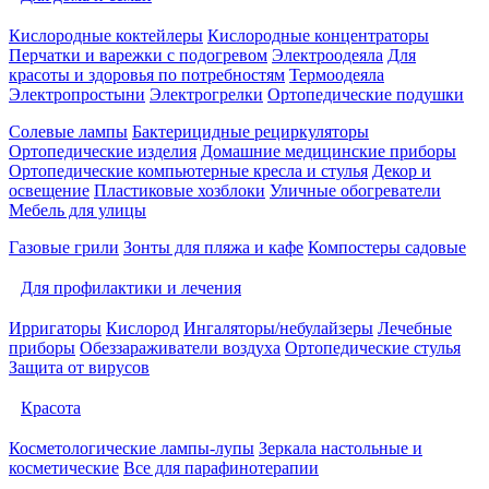
Кислородные коктейлеры
Кислородные концентраторы
Перчатки и варежки с подогревом
Электроодеяла
Для
красоты и здоровья по потребностям
Термоодеяла
Электропростыни
Электрогрелки
Ортопедические подушки
Солевые лампы
Бактерицидные рециркуляторы
Ортопедические изделия
Домашние медицинские приборы
Ортопедические компьютерные кресла и стулья
Декор и
освещение
Пластиковые хозблоки
Уличные обогреватели
Мебель для улицы
Газовые грили
Зонты для пляжа и кафе
Компостеры садовые
Для профилактики и лечения
Ирригаторы
Кислород
Ингаляторы/небулайзеры
Лечебные
приборы
Обеззараживатели воздуха
Ортопедические стулья
Защита от вирусов
Красота
Косметологические лампы-лупы
Зеркала настольные и
косметические
Все для парафинотерапии