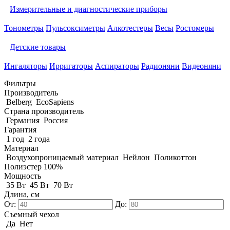
Измерительные и диагностические приборы
Тонометры
Пульсоксиметры
Алкотестеры
Весы
Ростомеры
Детские товары
Ингаляторы
Ирригаторы
Аспираторы
Радионяни
Видеоняни
Фильтры
Производитель
Belberg
EcoSapiens
Страна производитель
Германия
Россия
Гарантия
1 год
2 года
Материал
Воздухопроницаемый материал
Нейлон
Поликоттон
Полиэстер 100%
Мощность
35 Вт
45 Вт
70 Вт
Длина, см
От:
До:
Съемный чехол
Да
Нет