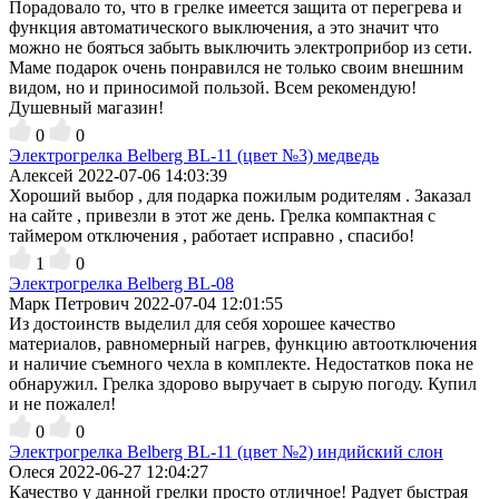
Порадовало то, что в грелке имеется защита от перегрева и
функция автоматического выключения, а это значит что
можно не бояться забыть выключить электроприбор из сети.
Маме подарок очень понравился не только своим внешним
видом, но и приносимой пользой. Всем рекомендую!
Душевный магазин!
0
0
Электрогрелка Belberg BL-11 (цвет №3) медведь
Алексей
2022-07-06 14:03:39
Хороший выбор , для подарка пожилым родителям . Заказал
на сайте , привезли в этот же день. Грелка компактная с
таймером отключения , работает исправно , спасибо!
1
0
Электрогрелка Belberg BL-08
Марк Петрович
2022-07-04 12:01:55
Из достоинств выделил для себя хорошее качество
материалов, равномерный нагрев, функцию автоотключения
и наличие съемного чехла в комплекте. Недостатков пока не
обнаружил. Грелка здорово выручает в сырую погоду. Купил
и не пожалел!
0
0
Электрогрелка Belberg BL-11 (цвет №2) индийский слон
Олеся
2022-06-27 12:04:27
Качество у данной грелки просто отличное! Радует быстрая