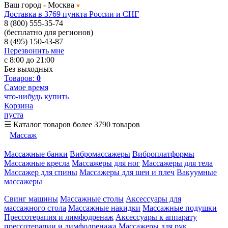
Ваш город -
Москва
Доставка в 3769 пункта России и СНГ
8 (800) 555-35-74
(бесплатно для регионов)
8 (495) 150-43-87
Перезвонить мне
с 8:00 до 21:00
Без выходных
Товаров:
0
Самое время
что-нибудь купить
Корзина
пуста
☰
Каталог товаров
более 3790 товаров
Массаж
Массажные банки
Вибромассажеры
Виброплатформы
Массажные кресла
Массажеры для ног
Массажеры для тела
Массажер для спины
Массажеры для шеи и плеч
Вакуумные
массажеры
Свинг машины
Массажные столы
Аксессуары для
массажного стола
Массажные накидки
Массажные подушки
Прессотерапия и лимфодренаж
Аксессуары к аппарату
прессотерапии и лимфодренажа
Массажеры для рук