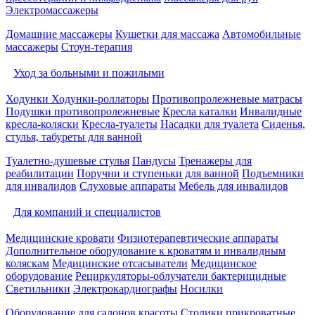
Электромассажеры
Домашние массажеры
Кушетки для массажа
Автомобильные
массажеры
Стоун-терапия
Уход за больными и пожилыми
Ходунки
Ходунки-роллаторы
Противопролежневые матрасы
Подушки противопролежневые
Кресла каталки
Инвалидные
кресла-коляски
Кресла-туалеты
Насадки для туалета
Сиденья,
стулья, табуреты для ванной
Туалетно-душевые стулья
Пандусы
Тренажеры для
реабилитации
Поручни и ступеньки для ванной
Подъемники
для инвалидов
Слуховые аппараты
Мебель для инвалидов
Для компаний и специалистов
Медицинские кровати
Физиотерапевтические аппараты
Дополнительное оборудование к кроватям и инвалидным
коляскам
Медицинские отсасыватели
Медицинское
оборудование
Рециркуляторы-облучатели бактерицидные
Светильники
Электрокардиографы
Носилки
Оборудование для салонов красоты
Столики прикроватные