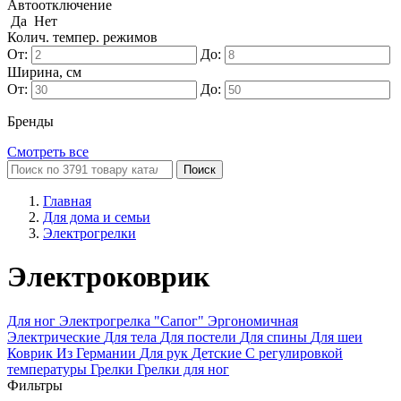
Автоотключение
Да
Нет
Колич. темпер. режимов
От:
До:
Ширина, см
От:
До:
Бренды
Смотреть все
Поиск
Главная
Для дома и семьи
Электрогрелки
Электроковрик
Для ног
Электрогрелка "Сапог"
Эргономичная
Электрические
Для тела
Для постели
Для спины
Для шеи
Коврик
Из Германии
Для рук
Детские
С регулировкой
температуры
Грелки
Грелки для ног
Фильтры