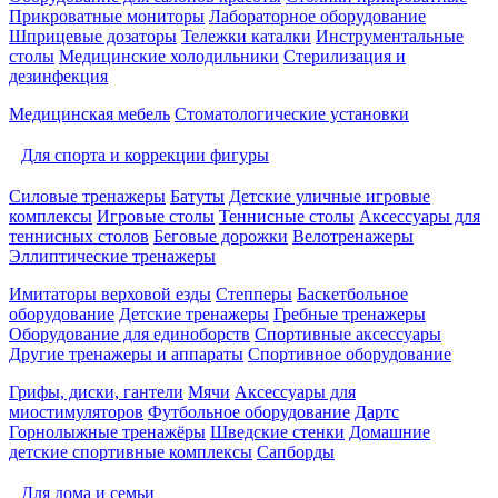
Прикроватные мониторы
Лабораторное оборудование
Шприцевые дозаторы
Тележки каталки
Инструментальные
столы
Медицинские холодильники
Стерилизация и
дезинфекция
Медицинская мебель
Стоматологические установки
Для спорта и коррекции фигуры
Силовые тренажеры
Батуты
Детские уличные игровые
комплексы
Игровые столы
Теннисные столы
Аксессуары для
теннисных столов
Беговые дорожки
Велотренажеры
Эллиптические тренажеры
Имитаторы верховой езды
Степперы
Баскетбольное
оборудование
Детские тренажеры
Гребные тренажеры
Оборудование для единоборств
Спортивные аксессуары
Другие тренажеры и аппараты
Спортивное оборудование
Грифы, диски, гантели
Мячи
Аксессуары для
миостимуляторов
Футбольное оборудование
Дартс
Горнолыжные тренажёры
Шведские стенки
Домашние
детские спортивные комплексы
Сапборды
Для дома и семьи