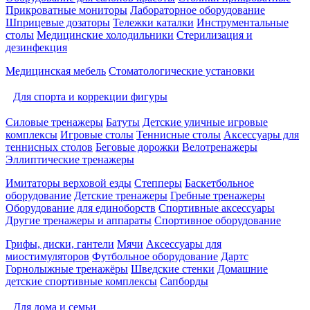
Прикроватные мониторы
Лабораторное оборудование
Шприцевые дозаторы
Тележки каталки
Инструментальные
столы
Медицинские холодильники
Стерилизация и
дезинфекция
Медицинская мебель
Стоматологические установки
Для спорта и коррекции фигуры
Силовые тренажеры
Батуты
Детские уличные игровые
комплексы
Игровые столы
Теннисные столы
Аксессуары для
теннисных столов
Беговые дорожки
Велотренажеры
Эллиптические тренажеры
Имитаторы верховой езды
Степперы
Баскетбольное
оборудование
Детские тренажеры
Гребные тренажеры
Оборудование для единоборств
Спортивные аксессуары
Другие тренажеры и аппараты
Спортивное оборудование
Грифы, диски, гантели
Мячи
Аксессуары для
миостимуляторов
Футбольное оборудование
Дартс
Горнолыжные тренажёры
Шведские стенки
Домашние
детские спортивные комплексы
Сапборды
Для дома и семьи