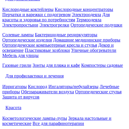
Кислородные коктейлеры
Кислородные концентраторы
Перчатки и варежки с подогревом
Электроодеяла
Для
красоты и здоровья по потребностям
Термоодеяла
Электропростыни
Электрогрелки
Ортопедические подушки
Солевые лампы
Бактерицидные рециркуляторы
Ортопедические изделия
Домашние медицинские приборы
Ортопедические компьютерные кресла и стулья
Декор и
освещение
Пластиковые хозблоки
Уличные обогреватели
Мебель для улицы
Газовые грили
Зонты для пляжа и кафе
Компостеры садовые
Для профилактики и лечения
Ирригаторы
Кислород
Ингаляторы/небулайзеры
Лечебные
приборы
Обеззараживатели воздуха
Ортопедические стулья
Защита от вирусов
Красота
Косметологические лампы-лупы
Зеркала настольные и
косметические
Все для парафинотерапии