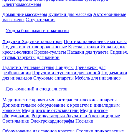
Электромассажеры
Домашние массажеры
Кушетки для массажа
Автомобильные
массажеры
Стоун-терапия
Уход за больными и пожилыми
Ходунки
Ходунки-роллаторы
Противопролежневые матрасы
Подушки противопролежневые
Кресла каталки
Инвалидные
кресла-коляски
Кресла-туалеты
Насадки для туалета
Сиденья,
стулья, табуреты для ванной
Туалетно-душевые стулья
Пандусы
Тренажеры для
реабилитации
Поручни и ступеньки для ванной
Подъемники
для инвалидов
Слуховые аппараты
Мебель для инвалидов
Для компаний и специалистов
Медицинские кровати
Физиотерапевтические аппараты
Дополнительное оборудование к кроватям и инвалидным
коляскам
Медицинские отсасыватели
Медицинское
оборудование
Рециркуляторы-облучатели бактерицидные
Светильники
Электрокардиографы
Носилки
Оборудование для салонов красоты
Столики прикроватные