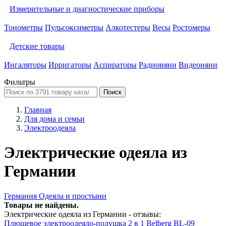
Измерительные и диагностические приборы
Тонометры
Пульсоксиметры
Алкотестеры
Весы
Ростомеры
Детские товары
Ингаляторы
Ирригаторы
Аспираторы
Радионяни
Видеоняни
Фильтры
Поиск
Главная
Для дома и семьи
Электроодеяла
Электрические одеяла из
Германии
Германия
Одеяла и простыни
Товары не найдены.
Электрические одеяла из Германии - отзывы:
Плюшевое электроодеяло-подушка 2 в 1 Belberg BL-09